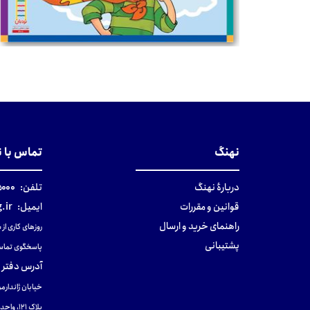
تومان
نهنگ
تماس با 
دربارهٔ نهنگ
تلفن:
۰-۰۲۱
قوانین و مقررات
ایمیل:
.ir
راهنمای خرید و ارسال
روزهای کاری از ساعت ۹ صب
پشتیبانی
پاسخگوی تماس
آدرس دفتر 
خیابان ژاندارمر
پلاک 121، واحد ۴.