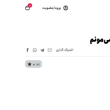
0
ورود/عضویت
ی‌مونم
اشتراک‌ گذاری
0
(0)