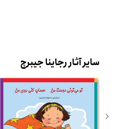
سایر آثار رجاینا جیبرچ