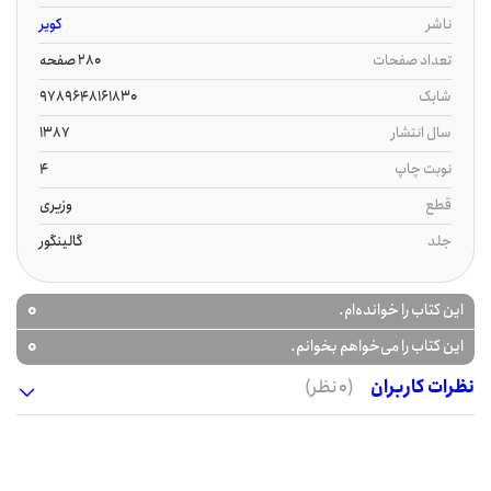
ناشر
کویر
تعداد صفحات
280 صفحه
شابک
9789648161830
سال انتشار
1387
نوبت چاپ
4
قطع
وزیری
جلد
گالینگور
0
این کتاب را خوانده‌ام.
0
این کتاب را می‌خواهم بخوانم.
نظرات کاربران
(0 نظر)