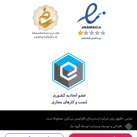
تمامی حقوق برای شرکت ایده‌پردازان اقیانوس بی‌کران محفوظ است.
طراحی و توسعه وبسایت توسط گروه ماز