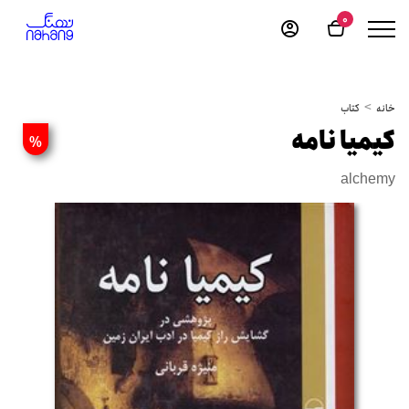
0
خانه
کتاب
کیمیا نامه
%
alchemy