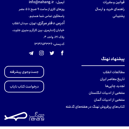
قوانین و مقررات
ایمیل:
info@nahang.ir
راهنمای خرید و ارسال
روزهای کاری از ساعت ۹ صبح تا ۵ عصر
پشتیبانی
پاسخگوی تماس شما هستیم.
آدرس دفتر مرکزی
:
تهران، میدان انقلاب
خیابان ژاندارمری، بین کارگر و منیری جاوید،
پلاک 121، واحد ۴.
کدپستی: 131465433۶
پیشنهاد نهنگ
جست‌وجوی پیشرفته
مطالعات انقلاب
تاریخ معاصر ایران
تجدید چاپی‌ها
درخواست کتاب نایاب
منتخبی از ادبیات انگلستان
منتخبی از ادبیات آلمان
کتاب‌های پرفروش نهنگ در هفته‌های گذشته