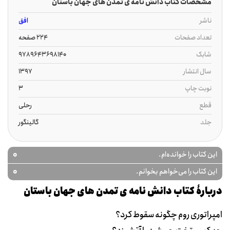
مشخصات کتاب دانش نامه ی تمدن های جهان باستان
ناشر
افق
تعداد صفحات
224 صفحه
شابک
9789643698140
سال انتشار
1397
نوبت چاپ
3
قطع
رحلی
جلد
گالینگور
0
این کتاب را خوانده‌ام.
0
این کتاب را می‌خواهم بخوانم.
دربارۀ کتاب دانش نامه ی تمدن های جهان باستان
امپراتوری روم چگونه سقوط کرد؟