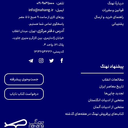
دربارهٔ نهنگ
تلفن:
۹۱۰۳۵۰۰۰-۰۲۱
قوانین و مقررات
ایمیل:
info@nahang.ir
راهنمای خرید و ارسال
روزهای کاری از ساعت ۹ صبح تا ۵ عصر
پشتیبانی
پاسخگوی تماس شما هستیم.
آدرس دفتر مرکزی
:
تهران، میدان انقلاب
خیابان ژاندارمری، بین کارگر و منیری جاوید،
پلاک 121، واحد ۴.
کدپستی: 131465433۶
پیشنهاد نهنگ
جست‌وجوی پیشرفته
مطالعات انقلاب
تاریخ معاصر ایران
تجدید چاپی‌ها
درخواست کتاب نایاب
منتخبی از ادبیات انگلستان
منتخبی از ادبیات آلمان
کتاب‌های پرفروش نهنگ در هفته‌های گذشته