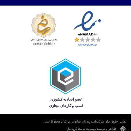
تمامی حقوق برای شرکت ایده‌پردازان اقیانوس بی‌کران محفوظ است.
طراحی و توسعه وبسایت توسط گروه ماز