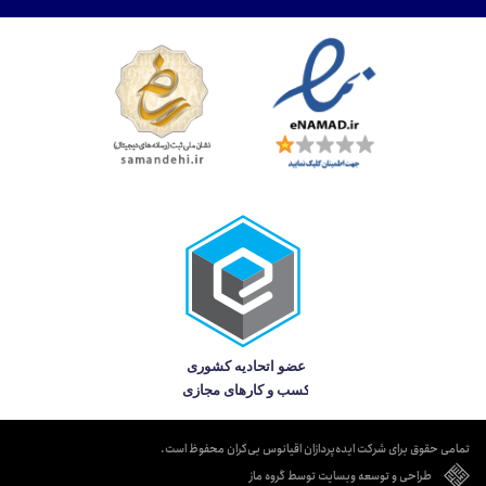
تمامی حقوق برای شرکت ایده‌پردازان اقیانوس بی‌کران محفوظ است.
طراحی و توسعه وبسایت توسط گروه ماز