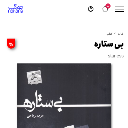
0
خانه
کتاب
بی ستاره
%
starless