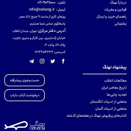
دربارهٔ نهنگ
تلفن:
۹۱۰۳۵۰۰۰-۰۲۱
قوانین و مقررات
ایمیل:
info@nahang.ir
راهنمای خرید و ارسال
روزهای کاری از ساعت ۹ صبح تا ۵ عصر
پشتیبانی
پاسخگوی تماس شما هستیم.
آدرس دفتر مرکزی
:
تهران، میدان انقلاب
خیابان ژاندارمری، بین کارگر و منیری جاوید،
پلاک 121، واحد ۴.
کدپستی: 131465433۶
پیشنهاد نهنگ
جست‌وجوی پیشرفته
مطالعات انقلاب
تاریخ معاصر ایران
تجدید چاپی‌ها
درخواست کتاب نایاب
منتخبی از ادبیات انگلستان
منتخبی از ادبیات آلمان
کتاب‌های پرفروش نهنگ در هفته‌های گذشته