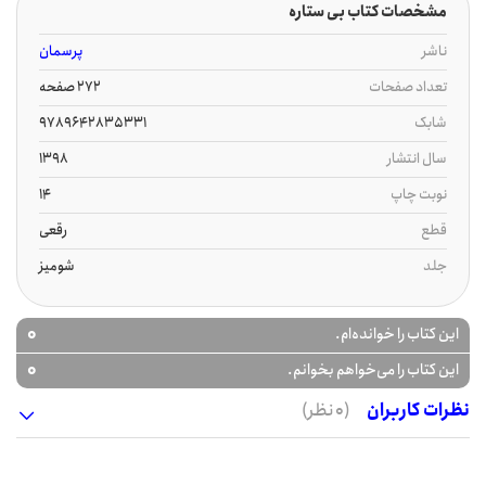
مشخصات کتاب بی ستاره
ناشر
پرسمان
تعداد صفحات
272 صفحه
شابک
9789642835331
سال انتشار
1398
نوبت چاپ
14
قطع
رقعی
جلد
شومیز
0
این کتاب را خوانده‌ام.
0
این کتاب را می‌خواهم بخوانم.
نظرات کاربران
(0 نظر)