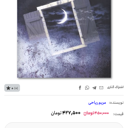
اشتراک‌ گذاری
0
(0)
نويسنده:
مریم ریاحی
تومان
427,500
تومان
450,000
قیمت: