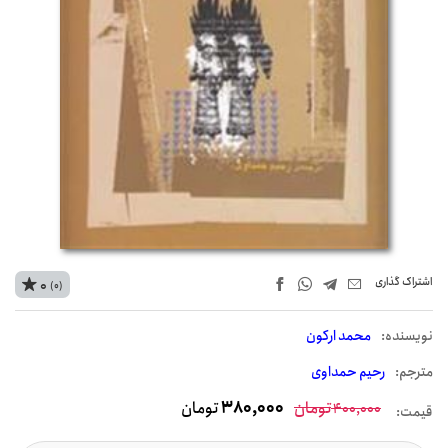
اشتراک‌ گذاری
0
(0)
نويسنده:
محمد ارکون
مترجم:
رحیم حمداوی
تومان
380,000
تومان
400,000
قیمت: