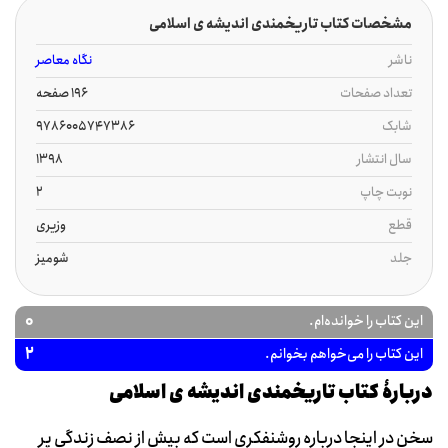
مشخصات کتاب تاریخمندی اندیشه ی اسلامی
ناشر
نگاه معاصر
تعداد صفحات
196 صفحه
شابک
9786005747386
سال انتشار
1398
نوبت چاپ
2
قطع
وزیری
جلد
شومیز
0
این کتاب را خوانده‌ام.
2
این کتاب را می‌خواهم بخوانم.
دربارۀ کتاب تاریخمندی اندیشه ی اسلامی
سخن در اینجا درباره روشنفکری است که بیش از نصف زندگی پر