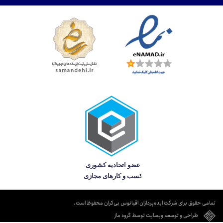
تمامی حقوق برای شرکت ایده‌پردازان اقیانوس بی‌کران محفوظ است.
طراحی و توسعه وبسایت توسط گروه ماز