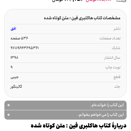
قیمت:
مشخصات کتاب هاکلبری فین : متن کوتاه شده
ناشر
افق
تعداد صفحات
536 صفحه
شابک
9789643695361
سال انتشار
1398
نوبت چاپ
9
قطع
جیبی
جلد
گالینگور
0
این کتاب را خوانده‌ام.
0
این کتاب را می‌خواهم بخوانم.
دربارۀ کتاب هاکلبری فین : متن کوتاه شده