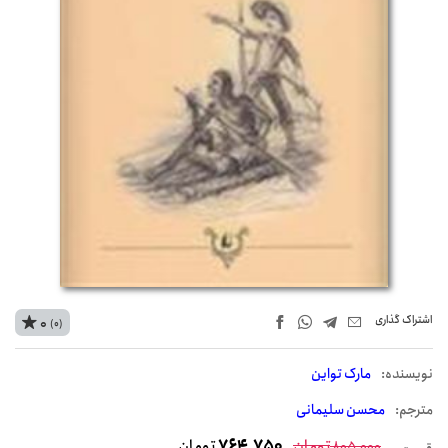
اشتراک‌ گذاری
0
(0)
نويسنده:
مارک تواین
مترجم:
محسن سلیمانی
تومان
764,750
تومان
805,000