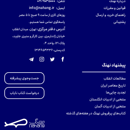
دربارهٔ نهنگ
تلفن:
۹۱۰۳۵۰۰۰-۰۲۱
قوانین و مقررات
ایمیل:
info@nahang.ir
راهنمای خرید و ارسال
روزهای کاری از ساعت ۹ صبح تا ۵ عصر
پشتیبانی
پاسخگوی تماس شما هستیم.
آدرس دفتر مرکزی
:
تهران، میدان انقلاب
خیابان ژاندارمری، بین کارگر و منیری جاوید،
پلاک 121، واحد ۴.
کدپستی: 131465433۶
پیشنهاد نهنگ
جست‌وجوی پیشرفته
مطالعات انقلاب
تاریخ معاصر ایران
تجدید چاپی‌ها
درخواست کتاب نایاب
منتخبی از ادبیات انگلستان
منتخبی از ادبیات آلمان
کتاب‌های پرفروش نهنگ در هفته‌های گذشته