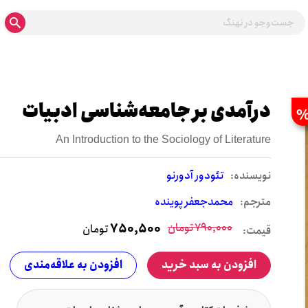
درآمدی بر جامعه‌شناسی ادبیات
An Introduction to the Sociology of Literature
نويسنده:
تئودور آدورنو
مترجم:
محمدجعفر پوینده
790,000
تومان
750,500
تومان
قیمت:
افزودن به سبد خرید
افزودن به علاقه‌مندی