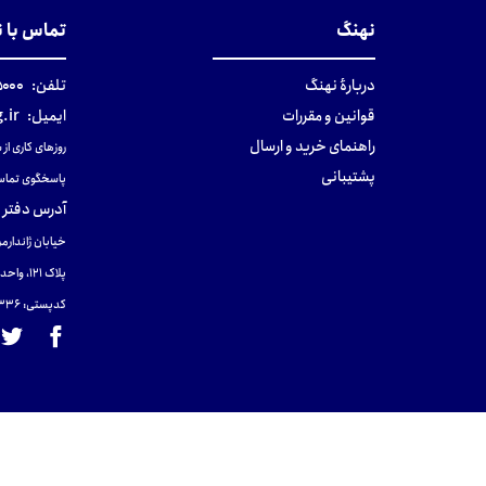
نهنگ
تماس با 
دربارهٔ نهنگ
تلفن:
۰-۰۲۱
قوانین و مقررات
ایمیل:
.ir
راهنمای خرید و ارسال
روزهای کاری از ساعت ۹ صب
پشتیبانی
پاسخگوی تماس
آدرس دفتر 
خیابان ژاندارمر
پلاک 121، واحد ۴.
کدپستی: 131465433۶