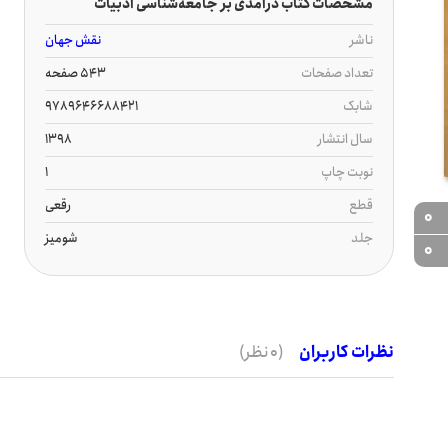
مشخصات کتاب درآمدی بر جامعه‌شناسی ادبیات
ناشر
نقش جهان
تعداد صفحات
543 صفحه
شابک
9789646688421
سال انتشار
1398
نوبت چاپ
1
قطع
رقعی
0
جلد
شومیز
0
نظرات کاربران
(0 نظر)