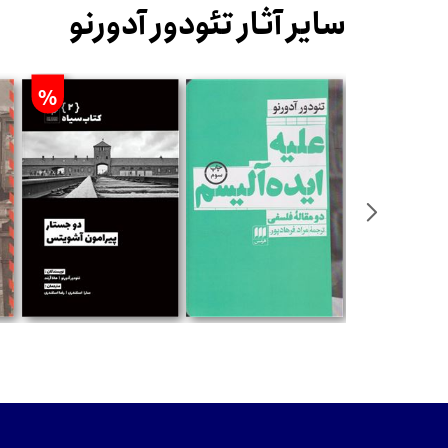
سایر آثار تئودور آدورنو
%
تومان
تومان