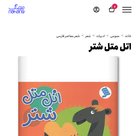
0
خانه
عمومی
ادبیات
شعر
شعر معاصر فارسی
اتل متل شتر