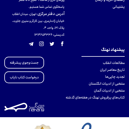
روزهای کاری از ساعت ۹ صبح تا ۵ عصر
پشتیبانی
پاسخگوی تماس شما هستیم.
آدرس دفتر مرکزی
:
تهران، میدان انقلاب
خیابان ژاندارمری، بین کارگر و منیری جاوید،
پلاک 121، واحد ۴.
کدپستی: 131465433۶
پیشنهاد نهنگ
جست‌وجوی پیشرفته
مطالعات انقلاب
تاریخ معاصر ایران
تجدید چاپی‌ها
درخواست کتاب نایاب
منتخبی از ادبیات انگلستان
منتخبی از ادبیات آلمان
کتاب‌های پرفروش نهنگ در هفته‌های گذشته