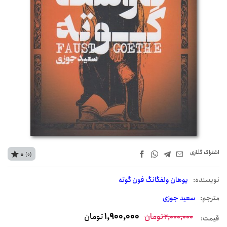
اشتراک‌ گذاری
0
(0)
نويسنده:
یوهان ولفگانگ فون گوته
مترجم:
سعید جوزی
تومان
1,900,000
تومان
2,000,000
قیمت: