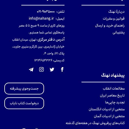
دربارهٔ نهنگ
تلفن:
۹۱۰۳۵۰۰۰-۰۲۱
قوانین و مقررات
ایمیل:
info@nahang.ir
راهنمای خرید و ارسال
روزهای کاری از ساعت ۹ صبح تا ۵ عصر
پشتیبانی
پاسخگوی تماس شما هستیم.
آدرس دفتر مرکزی
:
تهران، میدان انقلاب
خیابان ژاندارمری، بین کارگر و منیری جاوید،
پلاک 121، واحد ۴.
کدپستی: 131465433۶
پیشنهاد نهنگ
جست‌وجوی پیشرفته
مطالعات انقلاب
تاریخ معاصر ایران
تجدید چاپی‌ها
درخواست کتاب نایاب
منتخبی از ادبیات انگلستان
منتخبی از ادبیات آلمان
کتاب‌های پرفروش نهنگ در هفته‌های گذشته