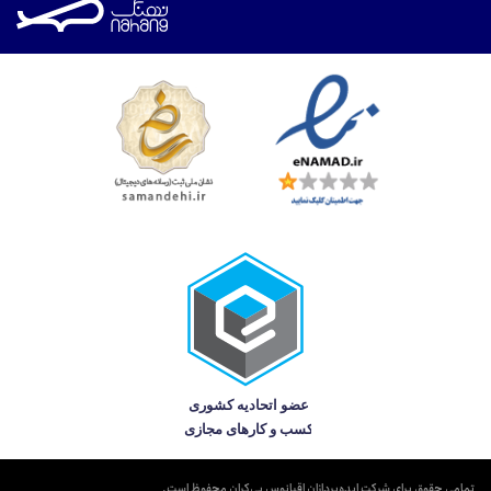
تمامی حقوق برای شرکت ایده‌پردازان اقیانوس بی‌کران محفوظ است.