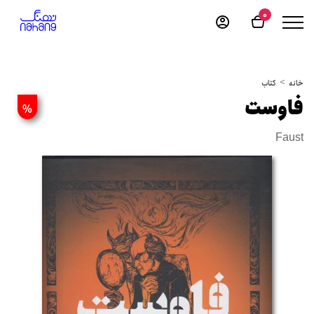
0
خانه
کتاب
فاوست
%
Faust