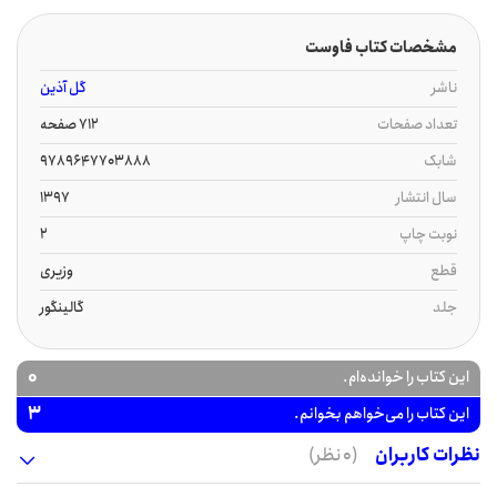
مشخصات کتاب فاوست
ناشر
گل آذین
تعداد صفحات
712 صفحه
شابک
9789647703888
سال انتشار
1397
نوبت چاپ
2
قطع
وزیری
جلد
گالینگور
0
این کتاب را خوانده‌ام.
3
این کتاب را می‌خواهم بخوانم.
نظرات کاربران
(0 نظر)