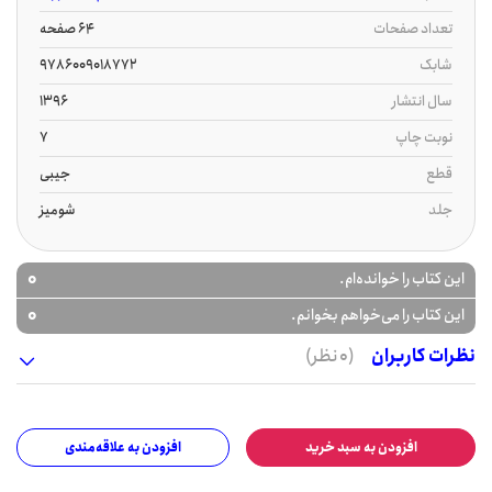
تعداد صفحات
64 صفحه
شابک
9786009018772
سال انتشار
1396
نوبت چاپ
7
قطع
جیبی
جلد
شومیز
0
این کتاب را خوانده‌ام.
0
این کتاب را می‌خواهم بخوانم.
نظرات کاربران
(0 نظر)
افزودن به سبد خرید
افزودن به علاقه‌مندی