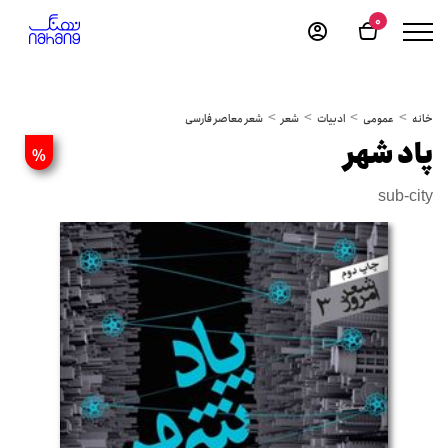
0
خانه
عمومی
ادبیات
شعر
شعر معاصر فارسی
پاد شهر
%
sub-city