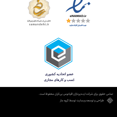
تمامی حقوق برای شرکت ایده‌پردازان اقیانوس بی‌کران محفوظ است.
طراحی و توسعه وبسایت توسط گروه ماز