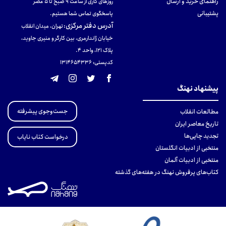
راهنمای خرید و ارسال
روزهای کاری از ساعت ۹ صبح تا ۵ عصر
پشتیبانی
پاسخگوی تماس شما هستیم.
آدرس دفتر مرکزی
:
تهران، میدان انقلاب
خیابان ژاندارمری، بین کارگر و منیری جاوید،
پلاک 121، واحد ۴.
کدپستی: 131465433۶
پیشنهاد نهنگ
جست‌وجوی پیشرفته
مطالعات انقلاب
تاریخ معاصر ایران
تجدید چاپی‌ها
درخواست کتاب نایاب
منتخبی از ادبیات انگلستان
منتخبی از ادبیات آلمان
کتاب‌های پرفروش نهنگ در هفته‌های گذشته