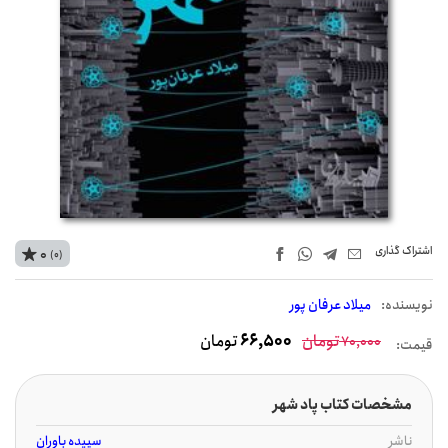
اشتراک‌ گذاری
0
(0)
نويسنده:
میلاد عرفان پور
تومان
66,500
تومان
70,000
قیمت:
مشخصات کتاب پاد شهر
ناشر
سپیده باوران