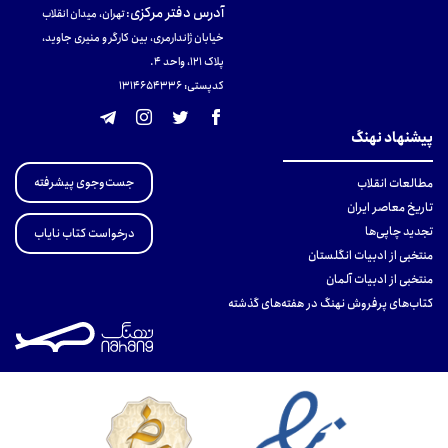
آدرس دفتر مرکزی
:
تهران، میدان انقلاب
خیابان ژاندارمری، بین کارگر و منیری جاوید،
پلاک 121، واحد ۴.
کدپستی: 131465433۶
پیشنهاد نهنگ
جست‌وجوی پیشرفته
مطالعات انقلاب
تاریخ معاصر ایران
تجدید چاپی‌ها
درخواست کتاب نایاب
منتخبی از ادبیات انگلستان
منتخبی از ادبیات آلمان
کتاب‌های پرفروش نهنگ در هفته‌های گذشته