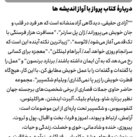
دربارۀ کتاب پرواز با آواز اندیشه ها
""آزادی حقیقی، دیدگاهی آزادمنشانه است که هر فرد در قلب و
جان خویش می‌پروراند/ ژان پل سارتر"، "مسافرت هزار فرسنگی با
تک‌قدمی آغاز می‌شود/ لائوسه"، "زیباترین نکته آینده این است که
سرانجام روزی خواهد آمد/ آبراهام لینکلن"، "معجزه برای کسانی
رخ می‌دهد که به آن ایمان داشته باشند/ برنارد برنسون" و "عمل را
با گفته‌ات و گفته‌ات را با عمل خویش مطابق کن، با این کار، هیچ‌گاه
فطرت خویش را زیر پا نمی‌گذاری/ ویلیام شکسپیر". مجموعه
حاضر حاوی جملات قصاری از برخی شخصیت‌های برجسته جهان
نظیر برنارد شاو، ویلیام بلیک، آلبرت اینشتن، هراکلیتوس،
کنفوسیوس، و شکسپیر تحت پاره‌ای از این موضوعات است:
آرامش، ارتباط و پیوند، امروز و فردا، بخت و اقبال، پول و ثروت،
پیروزی، خنده و شادمانی، خوی و خصلت، زندگی و حیات،
سرنوشت و فرجام، عشق و کامیابی، فداکاری، نوآوری و خلاقیت، و