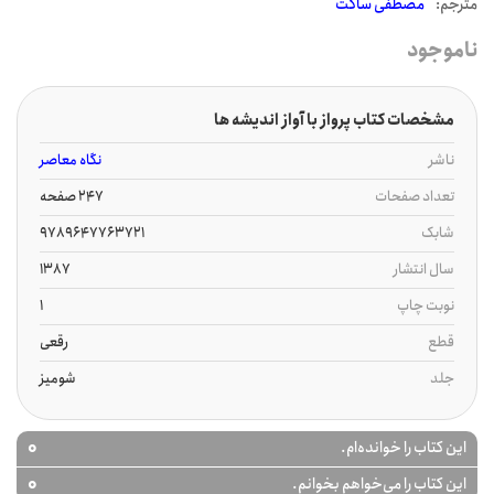
مترجم:
مصطفی ساکت
ناموجود
مشخصات کتاب پرواز با آواز اندیشه ها
ناشر
نگاه معاصر
تعداد صفحات
247 صفحه
شابک
9789647763721
سال انتشار
1387
نوبت چاپ
1
قطع
رقعی
جلد
شومیز
0
این کتاب را خوانده‌ام.
0
این کتاب را می‌خواهم بخوانم.