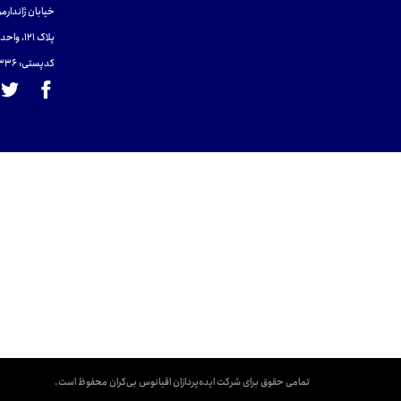
خیابان ژاندارمر
پلاک 121، واحد ۴.
کدپستی: 131465433۶
تمامی حقوق برای شرکت ایده‌پردازان اقیانوس بی‌کران محفوظ است.