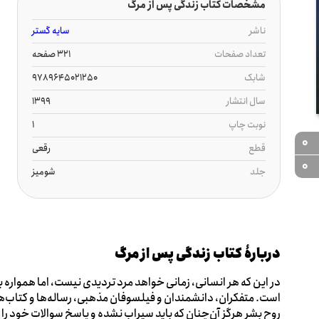
مشخصات کتاب زندگی پس از مرگ
ناشر
سایه گستر
تعداد صفحات
321 صفحه
شابک
9789645021250
سال انتشار
1399
نوبت چاپ
1
0
قطع
رقعی
0
جلد
شومیز
دربارۀ کتاب زندگی پس از مرگ
در این که هر انسانی، زمانی خواهد مرد تردیدی نیست، اما همواره 
است. متفکران، دانشمندان و فیلسوفان مذهبی، رساله‌ها و کتاب‌ها
روح بشر هرگز آن‌چنان که باید سیراب نشده و پاسخ سوالات خود را 