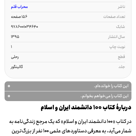
ناشر
محراب قلم
تعداد صفحات
156 صفحه
شابک
9786001034640
سال انتشار
1395
نوبت چاپ
1
قطع
رحلی
جلد
گالینگور
0
این کتاب را خوانده‌ام.
0
این کتاب را می‌خواهم بخوانم.
دربارۀ کتاب 100 دانشمند ایران و اسلام
در کتاب «١٠٠ دانشمند ایران و اسلام» که یک مرجع زندگی‌نامه به
شمار می‌آید، به معرفی دستاوردهای علمی ١٠٠ نفر از بزرگ‌ترین