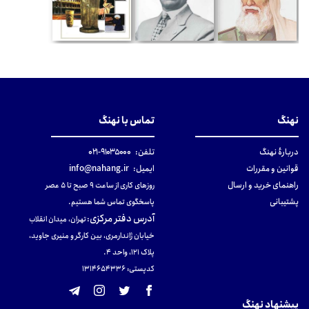
نهنگ
تماس با نهنگ
دربارهٔ نهنگ
تلفن:
۹۱۰۳۵۰۰۰-۰۲۱
قوانین و مقررات
ایمیل:
info@nahang.ir
راهنمای خرید و ارسال
روزهای کاری از ساعت ۹ صبح تا ۵ عصر
پشتیبانی
پاسخگوی تماس شما هستیم.
آدرس دفتر مرکزی
:
تهران، میدان انقلاب
خیابان ژاندارمری، بین کارگر و منیری جاوید،
پلاک 121، واحد ۴.
کدپستی: 131465433۶
پیشنهاد نهنگ