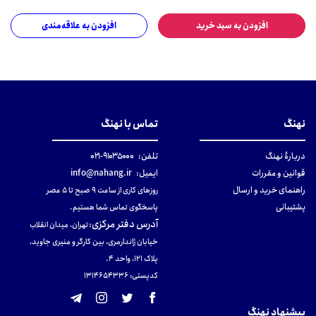
افزودن به سبد خرید
افزودن به علاقه‌مندی
نهنگ
تماس با نهنگ
دربارهٔ نهنگ
تلفن:
۹۱۰۳۵۰۰۰-۰۲۱
قوانین و مقررات
ایمیل:
info@nahang.ir
راهنمای خرید و ارسال
روزهای کاری از ساعت ۹ صبح تا ۵ عصر
پشتیبانی
پاسخگوی تماس شما هستیم.
آدرس دفتر مرکزی
:
تهران، میدان انقلاب
خیابان ژاندارمری، بین کارگر و منیری جاوید،
پلاک 121، واحد ۴.
کدپستی: 131465433۶
پیشنهاد نهنگ