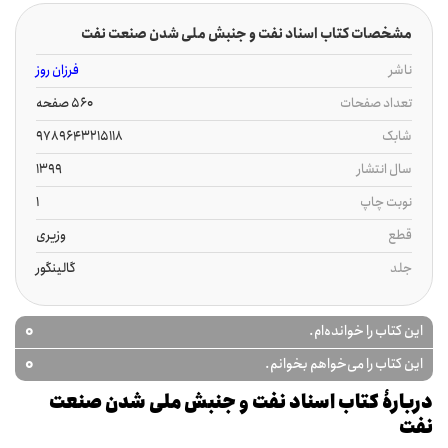
مشخصات کتاب اسناد نفت و جنبش ملی شدن صنعت نفت
ناشر
فرزان روز
تعداد صفحات
560 صفحه
شابک
9789643215118
سال انتشار
1399
نوبت چاپ
1
قطع
وزیری
جلد
گالینگور
0
این کتاب را خوانده‌ام.
0
این کتاب را می‌خواهم بخوانم.
دربارۀ کتاب اسناد نفت و جنبش ملی شدن صنعت
نفت