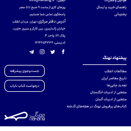
قوانین و مقررات
ایمیل:
info@nahang.ir
راهنمای خرید و ارسال
روزهای کاری از ساعت ۹ صبح تا ۵ عصر
پشتیبانی
پاسخگوی تماس شما هستیم.
آدرس دفتر مرکزی
:
تهران، میدان انقلاب
خیابان ژاندارمری، بین کارگر و منیری جاوید،
پلاک 121، واحد ۴.
کدپستی: 131465433۶
پیشنهاد نهنگ
جست‌وجوی پیشرفته
مطالعات انقلاب
تاریخ معاصر ایران
تجدید چاپی‌ها
درخواست کتاب نایاب
منتخبی از ادبیات انگلستان
منتخبی از ادبیات آلمان
کتاب‌های پرفروش نهنگ در هفته‌های گذشته