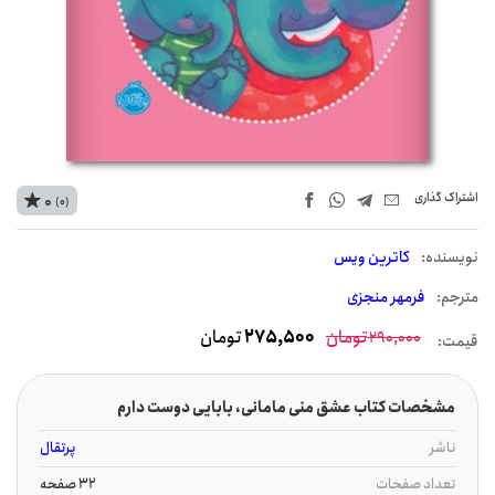
اشتراک‌ گذاری
0
(0)
نويسنده:
کاترین ویس
مترجم:
فرمهر منجزی
تومان
275,500
تومان
290,000
قیمت:
مشخصات کتاب عشق منی مامانی، بابایی دوست دارم
ناشر
پرتقال
تعداد صفحات
32 صفحه