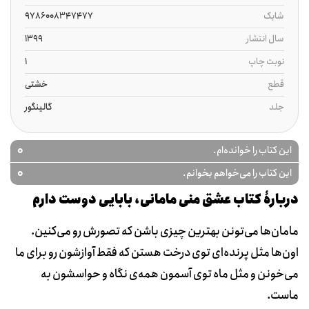
شابک
9786008347477
سال انتشار
1399
نوبت چاپ
1
قطع
خشتی
جلد
گالینگور
0
این کتاب را خوانده‌ام.
0
این کتاب را می‌خواهم بخوانم.
دربارۀ کتاب عشق منی مامانی، بابایی دوست دارم
مامان‌ها می‌تونن بهترین چیزی باشن که تصورش رو می‌کنین.
اون‌ها مثل پرنده‌ای توی درخت هستن که فقط آوازشون رو برای ما
می‌خونن و مثل ماه توی آسمون همه‌ی نگاه و حواسشون به
ماست.