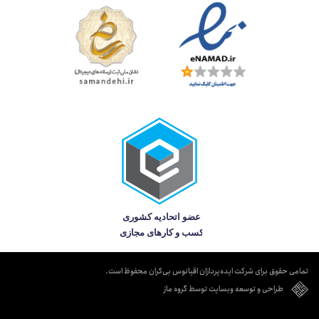
تمامی حقوق برای شرکت ایده‌پردازان اقیانوس بی‌کران محفوظ است.
طراحی و توسعه وبسایت توسط گروه ماز