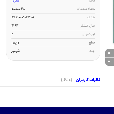
ناشر
سبزان
تعداد صفحات
128 صفحه
شابک
9786005033106
سال انتشار
1393
نوبت چاپ
2
قطع
وزیری
جلد
شومیز
0
0
نظرات کاربران
(0 نظر)