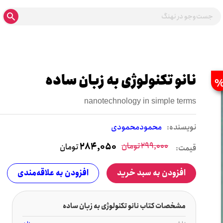
نانو تکنولوژی به زبان ساده
nanotechnology in simple terms
نويسنده:
محمودمحمودی
299,000
تومان
284,050
تومان
قیمت:
افزودن به سبد خرید
افزودن به علاقه‌مندی
مشخصات کتاب نانو تکنولوژی به زبان ساده