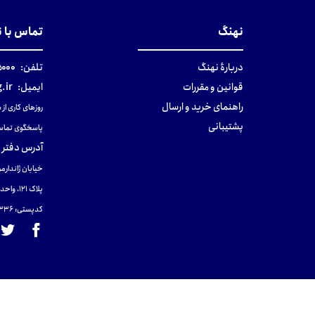
نهنگ
تماس با 
دربارهٔ نهنگ
تلفن:
۰-۰۲۱
قوانین و مقررات
ایمیل:
.ir
راهنمای خرید و ارسال
روزهای کاری از ساعت ۹ صب
پشتیبانی
پاسخگوی تماس
آدرس دفتر 
خیابان ژاندارمر
پلاک 121، واحد ۴.
کدپستی: 131465433۶