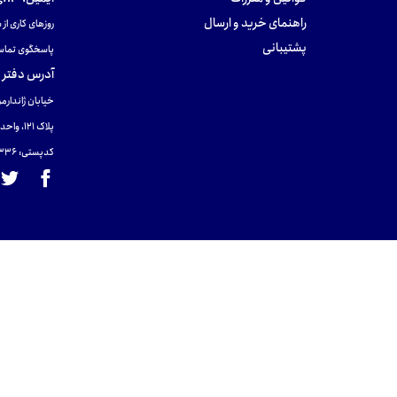
راهنمای خرید و ارسال
روزهای کاری از ساعت ۹ صب
پشتیبانی
پاسخگوی تماس
آدرس دفتر 
خیابان ژاندارمر
پلاک 121، واحد ۴.
کدپستی: 131465433۶