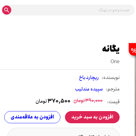
یگانه
One
نويسنده:
ریچارد باخ
مترجم:
سپیده عندلیب
390,000
تومان
370,500
تومان
قیمت:
افزودن به سبد خرید
افزودن به علاقه‌مندی