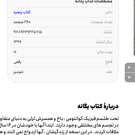
مشخصات کتاب یگانه
ناشر
کتاب پنجره
تعداد صفحات
240 صفحه
شابک
9789649225715
سال انتشار
1399
نوبت چاپ
10
قطع
رقعی
0
جلد
شومیز
0
دربارۀ کتاب یگانه
تحت طلسم فیزیک کوانتومی ، باخ و همسرش لزلی به دنیای متفاوتی 
در تجسم 
ملاقات کردند. در این نسخه از زندگیشان ، آنها ازدواج نمی کنند و 