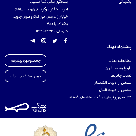
پشتیبانی
پاسخگوی تماس شما هستیم.
آدرس دفتر مرکزی
:
تهران، میدان انقلاب
خیابان ژاندارمری، بین کارگر و منیری جاوید،
پلاک 121، واحد ۴.
کدپستی: 131465433۶
پیشنهاد نهنگ
جست‌وجوی پیشرفته
مطالعات انقلاب
تاریخ معاصر ایران
تجدید چاپی‌ها
درخواست کتاب نایاب
منتخبی از ادبیات انگلستان
منتخبی از ادبیات آلمان
کتاب‌های پرفروش نهنگ در هفته‌های گذشته