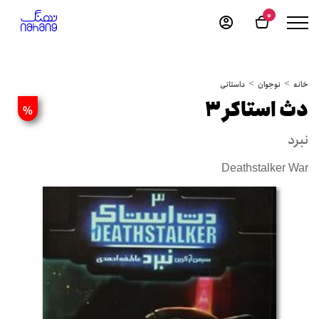
0
خانه
نوجوان
داستانی
دث استاکر 3
%
نبرد
Deathstalker War