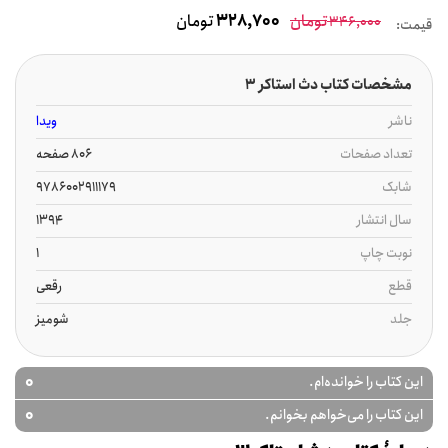
تومان
328,700
تومان
346,000
قیمت:
مشخصات کتاب دث استاکر 3
ناشر
ویدا
تعداد صفحات
806 صفحه
شابک
9786002911179
سال انتشار
1394
نوبت چاپ
1
قطع
رقعی
جلد
شومیز
0
این کتاب را خوانده‌ام.
0
این کتاب را می‌خواهم بخوانم.