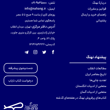
دربارهٔ نهنگ
تلفن:
۹۱۰۳۵۰۰۰-۰۲۱
قوانین و مقررات
ایمیل:
info@nahang.ir
راهنمای خرید و ارسال
روزهای کاری از ساعت ۹ صبح تا ۵ عصر
پشتیبانی
پاسخگوی تماس شما هستیم.
آدرس دفتر مرکزی
:
تهران، میدان انقلاب
خیابان ژاندارمری، بین کارگر و منیری جاوید،
پلاک 121، واحد ۴.
کدپستی: 131465433۶
پیشنهاد نهنگ
جست‌وجوی پیشرفته
مطالعات انقلاب
تاریخ معاصر ایران
تجدید چاپی‌ها
درخواست کتاب نایاب
منتخبی از ادبیات انگلستان
منتخبی از ادبیات آلمان
کتاب‌های پرفروش نهنگ در هفته‌های گذشته