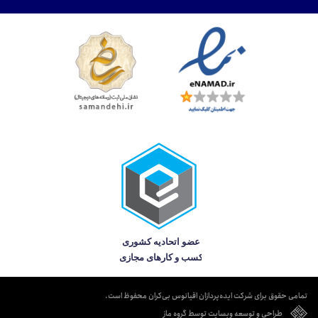
تمامی حقوق برای شرکت ایده‌پردازان اقیانوس بی‌کران محفوظ است.
طراحی و توسعه وبسایت توسط گروه ماز