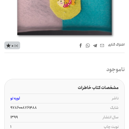
اشتراک‌ گذاری
0
(0)
ناموجود
مشخصات کتاب خاطرات
ناشر
لوپه تو
شابک
9786008761488
سال انتشار
1399
نوبت چاپ
1