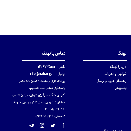
نهنگ
تماس با نهنگ
دربارهٔ نهنگ
تلفن:
۹۱۰۳۵۰۰۰-۰۲۱
قوانین و مقررات
ایمیل:
info@nahang.ir
راهنمای خرید و ارسال
روزهای کاری از ساعت ۹ صبح تا ۵ عصر
پشتیبانی
پاسخگوی تماس شما هستیم.
آدرس دفتر مرکزی
:
تهران، میدان انقلاب
خیابان ژاندارمری، بین کارگر و منیری جاوید،
پلاک 121، واحد ۴.
کدپستی: 131465433۶