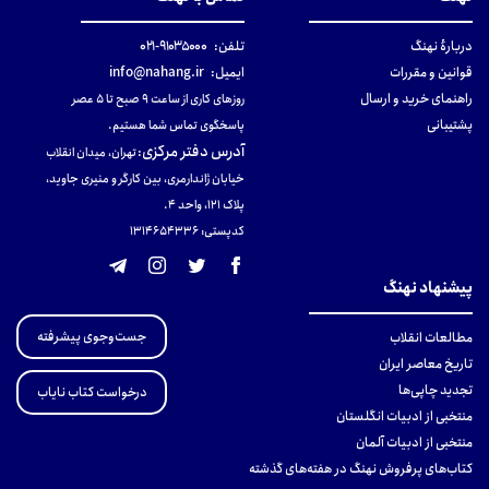
دربارهٔ نهنگ
تلفن:
۹۱۰۳۵۰۰۰-۰۲۱
قوانین و مقررات
ایمیل:
info@nahang.ir
راهنمای خرید و ارسال
روزهای کاری از ساعت ۹ صبح تا ۵ عصر
پشتیبانی
پاسخگوی تماس شما هستیم.
آدرس دفتر مرکزی
:
تهران، میدان انقلاب
خیابان ژاندارمری، بین کارگر و منیری جاوید،
پلاک 121، واحد ۴.
کدپستی: 131465433۶
پیشنهاد نهنگ
جست‌وجوی پیشرفته
مطالعات انقلاب
تاریخ معاصر ایران
تجدید چاپی‌ها
درخواست کتاب نایاب
منتخبی از ادبیات انگلستان
منتخبی از ادبیات آلمان
کتاب‌های پرفروش نهنگ در هفته‌های گذشته