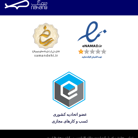
تمامی حقوق برای شرکت ایده‌پردازان اقیانوس بی‌کران محفوظ است.