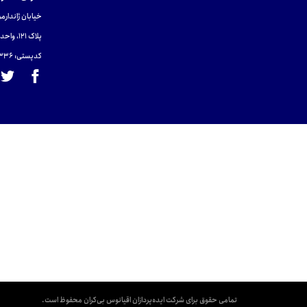
خیابان ژاندارمر
پلاک 121، واحد ۴.
کدپستی: 131465433۶
تمامی حقوق برای شرکت ایده‌پردازان اقیانوس بی‌کران محفوظ است.