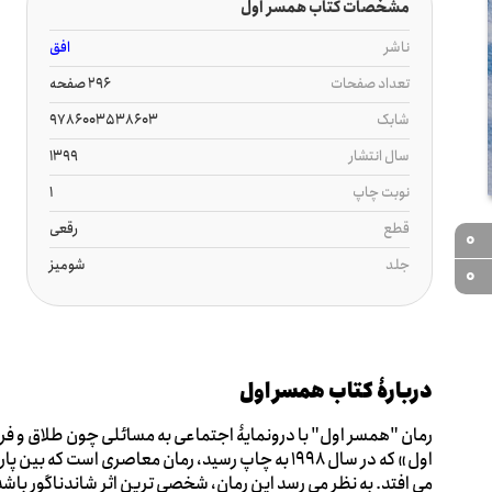
مشخصات کتاب همسر اول
ناشر
افق
تعداد صفحات
296 صفحه
شابک
9786003538603
سال انتشار
1399
نوبت چاپ
1
قطع
رقعی
0
جلد
شومیز
0
دربارۀ کتاب همسر اول
رمان "همسر اول" با درونمایۀ اجتماعی به مسائلی چون طلاق و فر
اول» که در سال 1998 به چاپ رسید، رمان معاصری است ک
می افتد. به نظر می رسد این رمان، شخصی ترین اثر شاندناگور باشد.