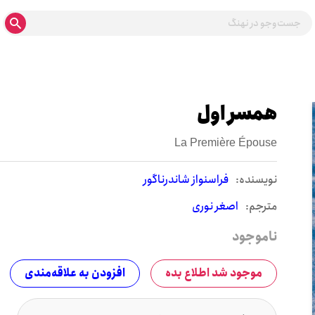
همسر اول
La Première Épouse
نويسنده:
فراسنواز شاندرناگور
مترجم:
اصغر نوری
ناموجود
موجود شد اطلاع بده
افزودن به علاقه‌مندی