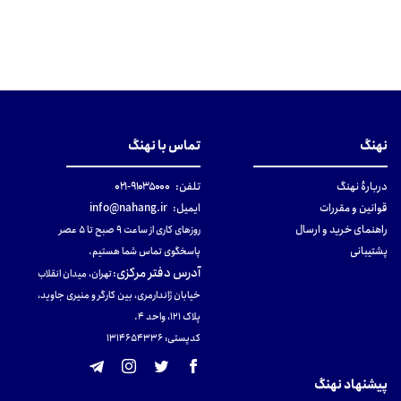
نهنگ
تماس با نهنگ
دربارهٔ نهنگ
تلفن:
۹۱۰۳۵۰۰۰-۰۲۱
قوانین و مقررات
ایمیل:
info@nahang.ir
راهنمای خرید و ارسال
روزهای کاری از ساعت ۹ صبح تا ۵ عصر
پشتیبانی
پاسخگوی تماس شما هستیم.
آدرس دفتر مرکزی
:
تهران، میدان انقلاب
خیابان ژاندارمری، بین کارگر و منیری جاوید،
پلاک 121، واحد ۴.
کدپستی: 131465433۶
پیشنهاد نهنگ