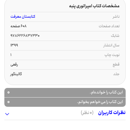
مشخصات کتاب امپراتوری پنبه
ناشر
کتابستان معرفت
تعداد صفحات
608 صفحه
شابک
9786226837330
سال انتشار
1399
نوبت چاپ
1
قطع
رقعی
جلد
گالینگور
0
این کتاب را خوانده‌ام.
0
این کتاب را می‌خواهم بخوانم.
نظرات کاربران
(0 نظر)