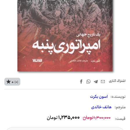
اشتراک‌ گذاری
0
(0)
نويسنده:
اسون بکرت
مترجم:
هاتف خالدی
تومان
1,235,000
تومان
1,300,000
قیمت: