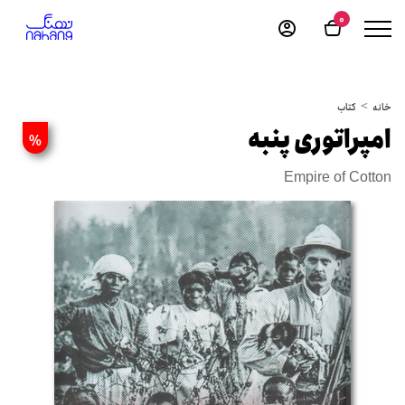
0
خانه
کتاب
امپراتوری پنبه
%
Empire of Cotton