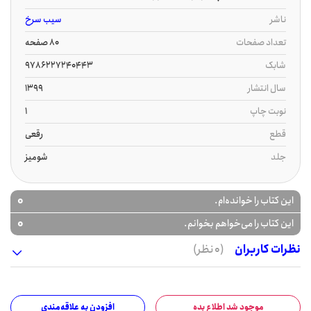
ناشر
سیب سرخ
تعداد صفحات
80 صفحه
شابک
9786227240443
سال انتشار
1399
نوبت چاپ
1
قطع
رقعی
جلد
شومیز
0
این کتاب را خوانده‌ام.
0
این کتاب را می‌خواهم بخوانم.
نظرات کاربران
(0 نظر)
موجود شد اطلاع بده
افزودن به علاقه‌مندی