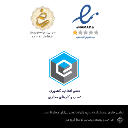
تمامی حقوق برای شرکت ایده‌پردازان اقیانوس بی‌کران محفوظ است.
طراحی و توسعه وبسایت توسط گروه ماز