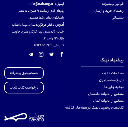
قوانین و مقررات
ایمیل:
info@nahang.ir
راهنمای خرید و ارسال
روزهای کاری از ساعت ۹ صبح تا ۵ عصر
پشتیبانی
پاسخگوی تماس شما هستیم.
آدرس دفتر مرکزی
:
تهران، میدان انقلاب
خیابان ژاندارمری، بین کارگر و منیری جاوید،
پلاک 121، واحد ۴.
کدپستی: 131465433۶
پیشنهاد نهنگ
جست‌وجوی پیشرفته
مطالعات انقلاب
تاریخ معاصر ایران
تجدید چاپی‌ها
درخواست کتاب نایاب
منتخبی از ادبیات انگلستان
منتخبی از ادبیات آلمان
کتاب‌های پرفروش نهنگ در هفته‌های گذشته