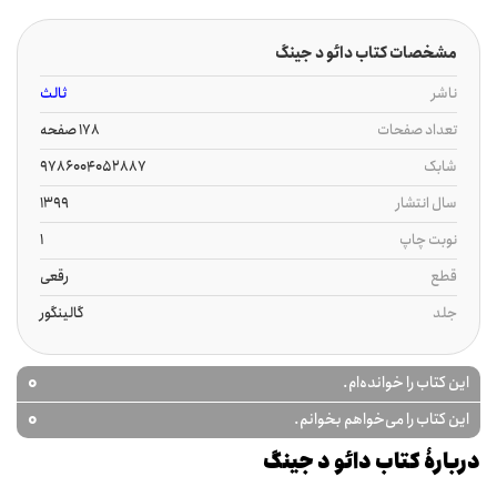
مشخصات کتاب دائو د جینگ
ناشر
ثالث
تعداد صفحات
178 صفحه
شابک
9786004052887
سال انتشار
1399
نوبت چاپ
1
قطع
رقعی
جلد
گالینگور
0
این کتاب را خوانده‌ام.
0
این کتاب را می‌خواهم بخوانم.
دربارۀ کتاب دائو د جینگ