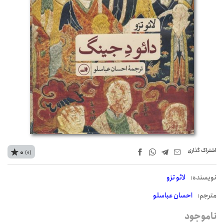
اشتراک‌ گذاری
0
(0)
نويسنده:
لائو تزو
مترجم:
احسان عباسلو
ناموجود