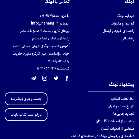
نهنگ
تماس با نهنگ
دربارهٔ نهنگ
تلفن:
۹۱۰۳۵۰۰۰-۰۲۱
قوانین و مقررات
ایمیل:
info@nahang.ir
راهنمای خرید و ارسال
روزهای کاری از ساعت ۹ صبح تا ۵ عصر
پشتیبانی
پاسخگوی تماس شما هستیم.
آدرس دفتر مرکزی
:
تهران، میدان انقلاب
خیابان ژاندارمری، بین کارگر و منیری جاوید،
پلاک 121، واحد ۴.
کدپستی: 131465433۶
پیشنهاد نهنگ
جست‌وجوی پیشرفته
مطالعات انقلاب
تاریخ معاصر ایران
تجدید چاپی‌ها
درخواست کتاب نایاب
منتخبی از ادبیات انگلستان
منتخبی از ادبیات آلمان
کتاب‌های پرفروش نهنگ در هفته‌های گذشته