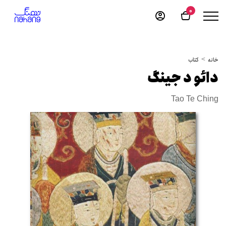
0
خانه
کتاب
دائو د جینگ
Tao Te Ching