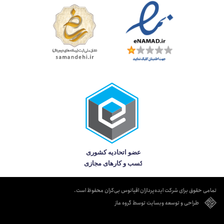
تمامی حقوق برای شرکت ایده‌پردازان اقیانوس بی‌کران محفوظ است.
طراحی و توسعه وبسایت توسط گروه ماز