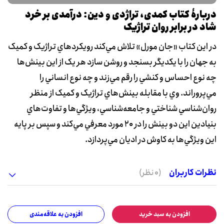
دربارۀ کتاب کمدی، تراژدی و دین: درآمدی بر خرد
شاد در برابر روان تراژیک
در اين کتاب «جان مورل» تلاش مي‌کند رويکردهاي تراژيک و کميک
به جهان را با يکديگر بسنجد و روشن سازد هر يک از اين بينش‌ها
چه نوع احساس و کنشي را رقم مي‌زند و چه نوع انساني را
مي‌پروراند. وي با مقابله بينش‌هاي تراژيک و کميک از منظر
روان‌شناسي شناختي و جامعه‌شناسي، ويژگي‌ها و تفاوت‌هاي
بنيادين اين دو بينش را در 20 مورد معرفي مي‌کند و سپس بر پايه
اين ويژگي‌ها به کاوش در اديان مي‌پردازد.
نظرات کاربران
(0 نظر)
افزودن به سبد خرید
افزودن به علاقه‌مندی