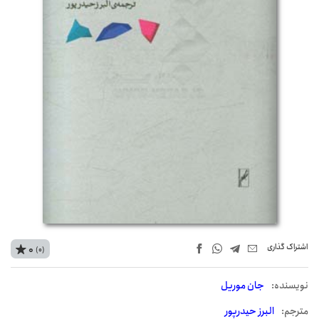
اشتراک‌ گذاری
0
(0)
نويسنده:
جان موریل
مترجم:
البرز حیدرپور