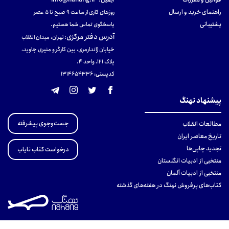
راهنمای خرید و ارسال
روزهای کاری از ساعت ۹ صبح تا ۵ عصر
پشتیبانی
پاسخگوی تماس شما هستیم.
آدرس دفتر مرکزی
:
تهران، میدان انقلاب
خیابان ژاندارمری، بین کارگر و منیری جاوید،
پلاک 121، واحد ۴.
کدپستی: 131465433۶
پیشنهاد نهنگ
جست‌وجوی پیشرفته
مطالعات انقلاب
تاریخ معاصر ایران
تجدید چاپی‌ها
درخواست کتاب نایاب
منتخبی از ادبیات انگلستان
منتخبی از ادبیات آلمان
کتاب‌های پرفروش نهنگ در هفته‌های گذشته