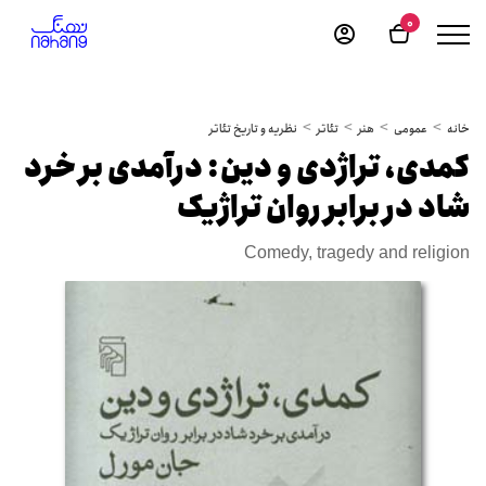
0
خانه
عمومی
هنر
تئاتر
نظریه و تاریخ تئاتر
کمدی، تراژدی و دین: درآمدی بر خرد
شاد در برابر روان تراژیک
Comedy, tragedy and religion