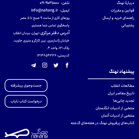
دربارهٔ نهنگ
تلفن:
۹۱۰۳۵۰۰۰-۰۲۱
قوانین و مقررات
ایمیل:
info@nahang.ir
راهنمای خرید و ارسال
روزهای کاری از ساعت ۹ صبح تا ۵ عصر
پشتیبانی
پاسخگوی تماس شما هستیم.
آدرس دفتر مرکزی
:
تهران، میدان انقلاب
خیابان ژاندارمری، بین کارگر و منیری جاوید،
پلاک 121، واحد ۴.
کدپستی: 131465433۶
پیشنهاد نهنگ
جست‌وجوی پیشرفته
مطالعات انقلاب
تاریخ معاصر ایران
تجدید چاپی‌ها
درخواست کتاب نایاب
منتخبی از ادبیات انگلستان
منتخبی از ادبیات آلمان
کتاب‌های پرفروش نهنگ در هفته‌های گذشته