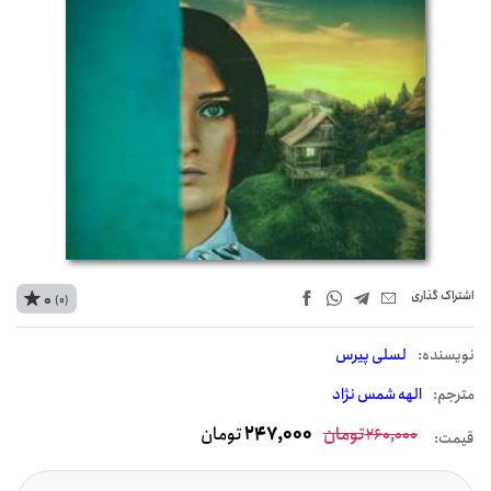
اشتراک‌ گذاری
0
(0)
نويسنده:
لسلی پیرس
مترجم:
الهه شمس نژاد
تومان
247,000
تومان
260,000
قیمت: