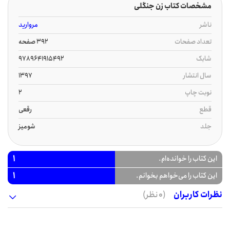
مشخصات کتاب زن جنگلی
ناشر
مروارید
تعداد صفحات
392 صفحه
شابک
9789641915492
سال انتشار
1397
نوبت چاپ
2
قطع
رقعی
جلد
شومیز
1
این کتاب را خوانده‌ام.
1
این کتاب را می‌خواهم بخوانم.
نظرات کاربران
(0 نظر)