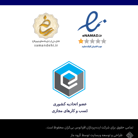
تمامی حقوق برای شرکت ایده‌پردازان اقیانوس بی‌کران محفوظ است.
طراحی و توسعه وبسایت توسط گروه ماز