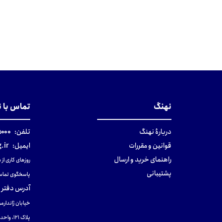
نهنگ
تماس با 
دربارهٔ نهنگ
تلفن:
۰-۰۲۱
قوانین و مقررات
ایمیل:
.ir
راهنمای خرید و ارسال
روزهای کاری از ساعت ۹ صب
پشتیبانی
پاسخگوی تماس
آدرس دفتر 
خیابان ژاندارمر
پلاک 121، واحد ۴.