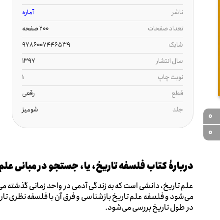
ناشر
آماره
تعداد صفحات
200 صفحه
شابک
9786007446539
سال انتشار
1397
نوبت چاپ
1
قطع
رقعی
جلد
شومیز
0
0
دربارۀ کتاب فلسفه تاریخ، یا، جستجو در مبانی علم 
علم تاریخ، دانشی است که به زندگی آدمی در واحد زمانی گذشته می‌
می‌شود و فلسفه علم تاریخ بازشناسی و فرق آن با فلسفه نظری ت
در طول تاریخ بررسی می‌شود.