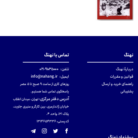
نهنگ
تماس با نهنگ
دربارهٔ نهنگ
تلفن:
۹۱۰۳۵۰۰۰-۰۲۱
قوانین و مقررات
ایمیل:
info@nahang.ir
راهنمای خرید و ارسال
روزهای کاری از ساعت ۹ صبح تا ۵ عصر
پشتیبانی
پاسخگوی تماس شما هستیم.
آدرس دفتر مرکزی
:
تهران، میدان انقلاب
خیابان ژاندارمری، بین کارگر و منیری جاوید،
پلاک 121، واحد ۴.
کدپستی: 131465433۶
پیشنهاد نهنگ