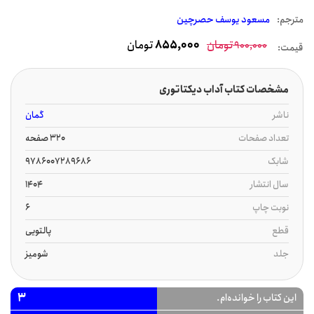
مترجم:
مسعود یوسف حصرچین
تومان
855,000
تومان
900,000
قیمت:
مشخصات کتاب آداب دیکتاتوری
ناشر
گمان
تعداد صفحات
320 صفحه
شابک
9786007289686
سال انتشار
1404
نوبت چاپ
6
قطع
پالتویی
جلد
شومیز
3
این کتاب را خوانده‌ام.