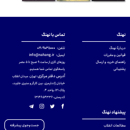
نهنگ
تماس با نهنگ
دربارهٔ نهنگ
تلفن:
۹۱۰۳۵۰۰۰-۰۲۱
قوانین و مقررات
ایمیل:
info@nahang.ir
راهنمای خرید و ارسال
روزهای کاری از ساعت ۹ صبح تا ۵ عصر
پشتیبانی
پاسخگوی تماس شما هستیم.
آدرس دفتر مرکزی
:
تهران، میدان انقلاب
خیابان ژاندارمری، بین کارگر و منیری جاوید،
پلاک 121، واحد ۴.
کدپستی: 131465433۶
پیشنهاد نهنگ
جست‌وجوی پیشرفته
مطالعات انقلاب