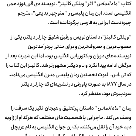
کتاب "
ماه الماس
" اثر "ویلکی کالینز"، نویسنده‌ی قرن‌نوزدهمی
انگلیسی است. این رمان پلیسی را "منوچهر بدیعی"، مترجم
چیره‌دست ایرانی به فارسی برگردانده است.
"ویلکی کالینز"، داستان‌نویس و رفیق شفیق چارلز دیکنز، یکی از
محبوب‌ترین و معروف‌ترین و برای مدتی پردرآمدترین
نویسنده‌های دوران ویکتوریایی انگلیس بود. اما این شهرت بعد از
مرگش ادامه پیدا نکرد و نام دیکنز مشهورتر شد. کالینز این کتاب را
که تی‌.اس‌. الیوت نخستین رمان پلیسی مدرن انگلیسی می‌نامد،
در سال 1877 به صورت پاورقی در نشریه‌ای که چارلز دیکنز
سردبیرش بود، منتشر کرد.
رمان "
ماه الماس
" داستان پرتعلیق و هیجان‌انگیز یک سرقت را
وصف می‌کند. ماجرایی با شخصیت‌های مختلف که هرکدام از زاویه
دید خود آن را نقل می‌کنند. یک زن جوان انگلیسی به نام «ریچل