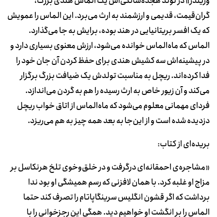
وریندر» در تولد هجده‌سالگی‌اش یک الماس هندی بزرگ،
گران‌قیمت، قدیمی و ارزشمند به ارث می‌برد. این الماس را عمویش
که یک افسر بریتانیایی در هند بوده، برایش به جا می‌گذارد.
الماس که ماه‌الماس خوانده می‌شود، ارزش معنوی بسیاری دارد و
در پیشینه‌اش سه کشیش هندی برای حفظ کردن آن جان خود را
فدا کرده‌اند. ریچل به مناسبت تولدش یک ضیافت بزرگ برگزار
می‌کند و آن زیور خاص به ارث رسیده را هم به گردن می‌اندازد.
فردای مهمانی معلوم می‌شود که ماه‌الماس از اتاق خواب ریچل
دزدیده شده است و از این‌جا به بعد همه چیز به هم می‌ریزد.
بریده‌ای از کتاب:
«مشاجره‌ی احمقانه‌ای درگرفت و در خلق‌و‌خوی تلخ هرنکاسل بر
مزاج او غلبه کرد. با همان لافزنی که رسم همیشگی او بود ندا
برداشت که اگر قشون انگلیس سرینگاپاتام را تصرف کند حتما
الماس را بر انگشت او خواهیم دید. همگی این رجزخوانی را با