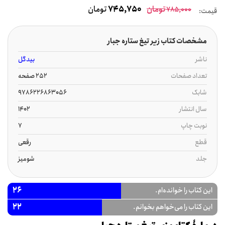
تومان
745,750
تومان
785,000
قیمت:
مشخصات کتاب زیر تیغ ستاره جبار
ناشر
بیدگل
تعداد صفحات
252 صفحه
شابک
9786226863056
سال انتشار
1402
نوبت چاپ
7
قطع
رقعی
جلد
شومیز
26
این کتاب را خوانده‌ام.
22
این کتاب را می‌خواهم بخوانم.