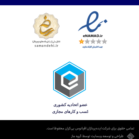
تمامی حقوق برای شرکت ایده‌پردازان اقیانوس بی‌کران محفوظ است.
طراحی و توسعه وبسایت توسط گروه ماز