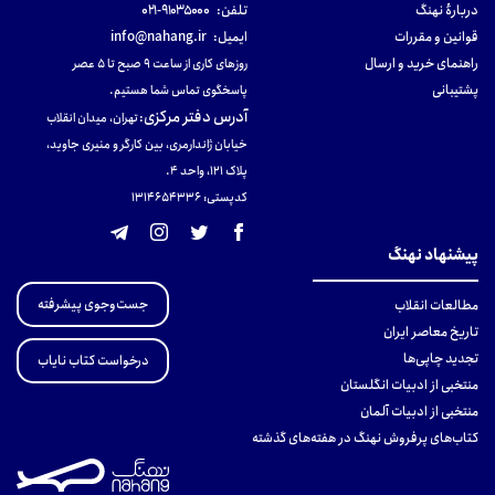
دربارهٔ نهنگ
تلفن:
۹۱۰۳۵۰۰۰-۰۲۱
قوانین و مقررات
ایمیل:
info@nahang.ir
راهنمای خرید و ارسال
روزهای کاری از ساعت ۹ صبح تا ۵ عصر
پشتیبانی
پاسخگوی تماس شما هستیم.
آدرس دفتر مرکزی
:
تهران، میدان انقلاب
خیابان ژاندارمری، بین کارگر و منیری جاوید،
پلاک 121، واحد ۴.
کدپستی: 131465433۶
پیشنهاد نهنگ
جست‌وجوی پیشرفته
مطالعات انقلاب
تاریخ معاصر ایران
تجدید چاپی‌ها
درخواست کتاب نایاب
منتخبی از ادبیات انگلستان
منتخبی از ادبیات آلمان
کتاب‌های پرفروش نهنگ در هفته‌های گذشته