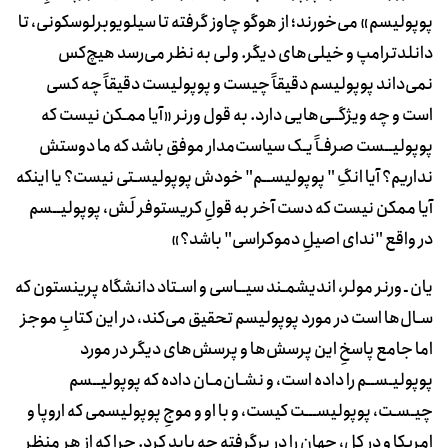
پوپولیسم» می‌خورند؛ از هوگو چاوز گرفته تا سیلویوبرلوسکونی، تا
دانلد‌ترامپ و خیلی‌های دیگر. ولی به نظر می‌رسد هیچ‌کس
نمی‌داند پوپولیسم دقیقاً چیست و پوپولیست دقیقاً چه کسی
است و چه ویژگــی‌هایی دارد. به قول ورنر «آیا ممـکن نیست که
پوپولیــست صرفـاً یـک سیاست‌مدار موفق باشد که ما دوستش
نداریم؟ آیا انگِ " پوپولیســم" خودش پوپولیسـتی نیست؟ یا اینکه
آیا ممکن نیست که دست آخر به قولِ کریستوفر لَش، پوپولیــسم
در واقع "ندای اصیلِ دموکراسی" باشد؟»
یان ـ ورنر مولر، اندیشمـند سیــاسی و اسـتاد دانشگاه پرینستون که
سـال‌ها است در مورد پوپولیسم تحقیق می‌کند، در این کتابِ موجز
اما جامع پاسخِ این پرسش‌ها و پرسش‌های دیگر در مورد
پوپولیـســم را داده است، و نشـان‌مـان داده که پوپولیــسم
چیـسـت، پوپولیســـت کیست، و با او و موجِ پوپولیسمی که اروپا و
امریکا و در کل، جهان را در برگرفته چه باید کرد. چرا که از هر منظر