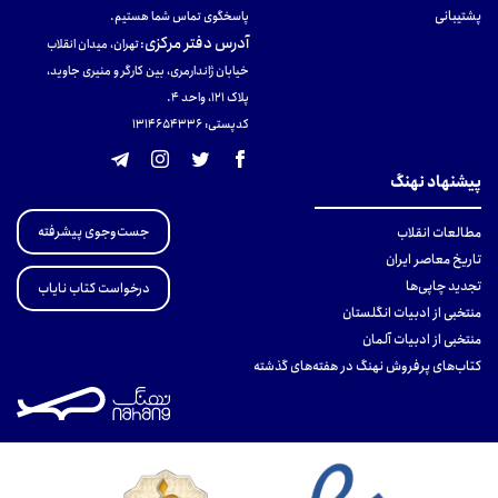
پشتیبانی
پاسخگوی تماس شما هستیم.
آدرس دفتر مرکزی
:
تهران، میدان انقلاب
خیابان ژاندارمری، بین کارگر و منیری جاوید،
پلاک 121، واحد ۴.
کدپستی: 131465433۶
پیشنهاد نهنگ
جست‌وجوی پیشرفته
مطالعات انقلاب
تاریخ معاصر ایران
تجدید چاپی‌ها
درخواست کتاب نایاب
منتخبی از ادبیات انگلستان
منتخبی از ادبیات آلمان
کتاب‌های پرفروش نهنگ در هفته‌های گذشته