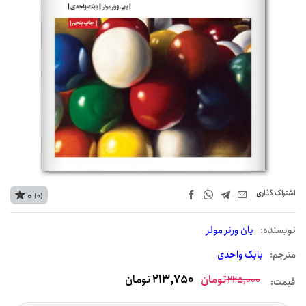
اشتراک‌ گذاری
0
(0)
نويسنده:
یان ورنر مولر
مترجم:
بابک واحدی
تومان
213,750
تومان
225,000
قیمت: