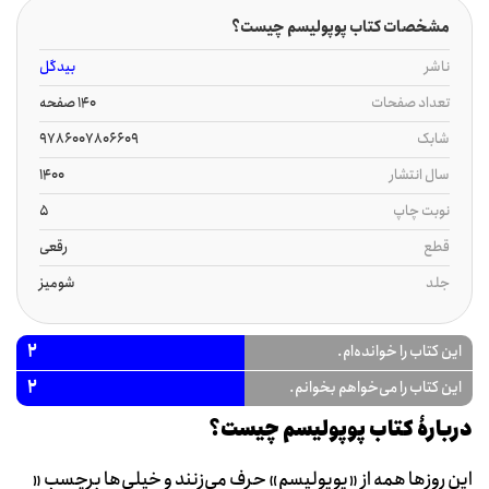
مشخصات کتاب پوپولیسم چیست؟
ناشر
بیدگل
تعداد صفحات
140 صفحه
شابک
9786007806609
سال انتشار
1400
نوبت چاپ
5
قطع
رقعی
جلد
شومیز
2
این کتاب را خوانده‌ام.
2
این کتاب را می‌خواهم بخوانم.
دربارۀ کتاب پوپولیسم چیست؟
این روزها همه از «پوپولیسم» حرف می‌زنند و خیلی‌ها برچسبِ «