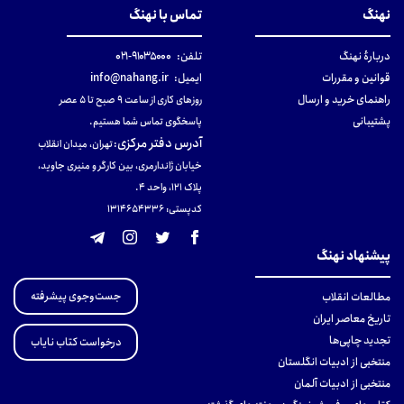
نهنگ
تماس با نهنگ
دربارهٔ نهنگ
تلفن:
۹۱۰۳۵۰۰۰-۰۲۱
قوانین و مقررات
ایمیل:
info@nahang.ir
راهنمای خرید و ارسال
روزهای کاری از ساعت ۹ صبح تا ۵ عصر
پشتیبانی
پاسخگوی تماس شما هستیم.
آدرس دفتر مرکزی
:
تهران، میدان انقلاب
خیابان ژاندارمری، بین کارگر و منیری جاوید،
پلاک 121، واحد ۴.
کدپستی: 131465433۶
پیشنهاد نهنگ
جست‌وجوی پیشرفته
مطالعات انقلاب
تاریخ معاصر ایران
تجدید چاپی‌ها
درخواست کتاب نایاب
منتخبی از ادبیات انگلستان
منتخبی از ادبیات آلمان