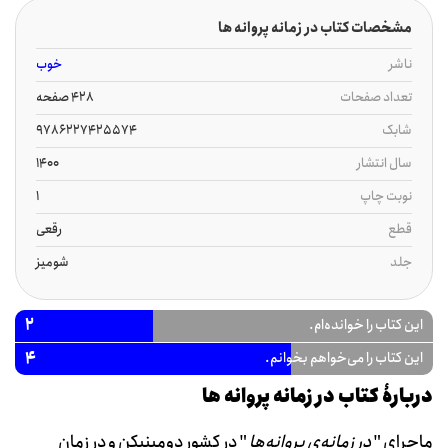
مشخصات کتاب در زمانه پروانه ها
ناشر
خوب
تعداد صفحات
428 صفحه
شابک
9786227425574
سال انتشار
1400
نوبت چاپ
1
قطع
رقعی
جلد
شومیز
2
این کتاب را خوانده‌ام.
4
این کتاب را می‌خواهم بخوانم.
دربارۀ کتاب در زمانه پروانه ها
ماجرای "
در زمانه‌ی پروانه‌ها
" در کشور دومینیکن و در زمان