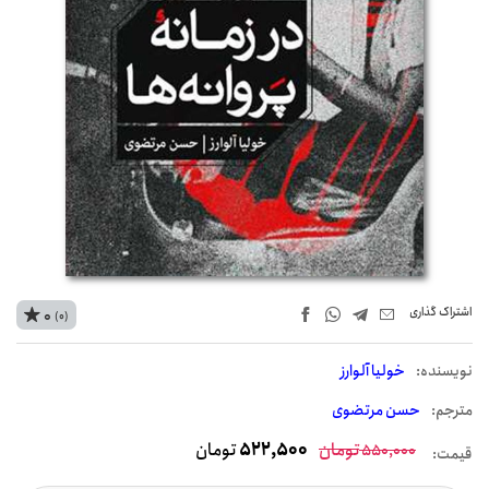
اشتراک‌ گذاری
0
(0)
نويسنده:
خولیا آلوارز
مترجم:
حسن مرتضوی
تومان
522,500
تومان
550,000
قیمت: