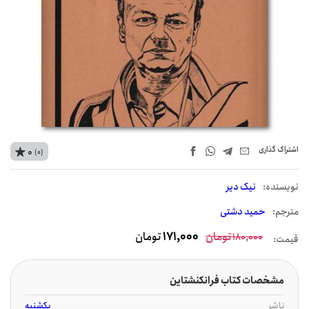
اشتراک‌ گذاری
0
(0)
نويسنده:
نیک دیر
مترجم:
حمید دشتی
تومان
171,000
تومان
180,000
قیمت:
مشخصات کتاب فرانکنشتاین
ناشر
یکشنبه