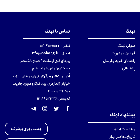
نهنگ
تماس با نهنگ
دربارهٔ نهنگ
تلفن:
۹۱۰۳۵۰۰۰-۰۲۱
قوانین و مقررات
ایمیل:
info@nahang.ir
راهنمای خرید و ارسال
روزهای کاری از ساعت ۹ صبح تا ۵ عصر
پشتیبانی
پاسخگوی تماس شما هستیم.
آدرس دفتر مرکزی
:
تهران، میدان انقلاب
خیابان ژاندارمری، بین کارگر و منیری جاوید،
پلاک 121، واحد ۴.
کدپستی: 131465433۶
پیشنهاد نهنگ
جست‌وجوی پیشرفته
مطالعات انقلاب
تاریخ معاصر ایران