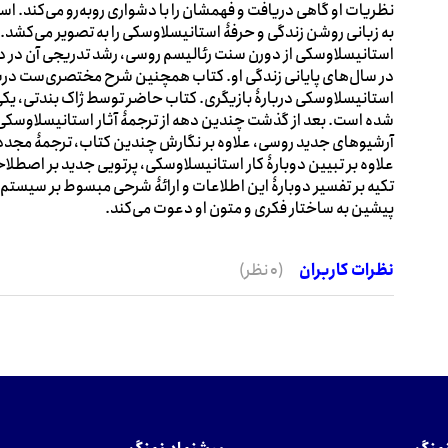
نظریات او گاهی دریافت و فهمشان را با دشواری روبه‌رو می‌کند. 
به زبانی روشن زندگی و حرفۀ استانیسلاوسکی را به تصویر می‌کش
استانیسلاوسکی از دورن سنت رئالیسم روسی، رشد تدریجی آن در 
در سال‌های پایانی زندگی او. کتاب همچنین شرح مختصری‌ست دربارۀ 
استانیسلاوسکی دربارۀ بازیگری. کتاب حاضر توسط ژاک بندتی، یک
شده است. بعد از گذشت چندین دهه از ترجمۀ آثار استانیسلاوسکی ت
آرشیوهای جدید روسی، علاوه بر نگارش چندین کتاب، ترجمۀ مجددی ا
علاوه بر تبیین دوبارۀ کار استانیسلاوسکی، پرتویی جدید بر اصطلاح
تکیه بر تفسیر دوبارۀ این اطلاعات و ارائۀ شرحی مبسوط بر سیستم 
پیشین به ساختار فکری و متون او دعوت می‌کند.
نظرات کاربران
(0 نظر)