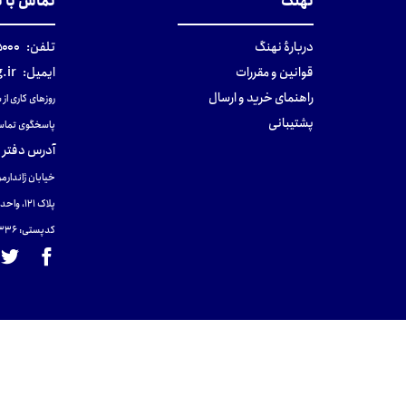
نهنگ
تماس با 
دربارهٔ نهنگ
تلفن:
۰-۰۲۱
قوانین و مقررات
ایمیل:
.ir
راهنمای خرید و ارسال
روزهای کاری از ساعت ۹ صب
پشتیبانی
پاسخگوی تماس
آدرس دفتر 
خیابان ژاندارمر
پلاک 121، واحد ۴.
کدپستی: 131465433۶