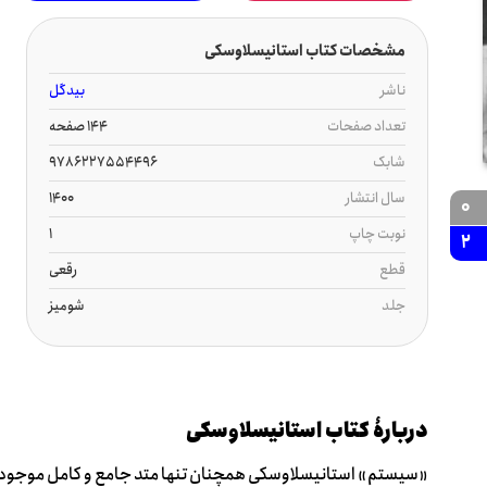
مشخصات کتاب استانیسلاوسکی
ناشر
بیدگل
تعداد صفحات
144 صفحه
شابک
9786227554496
سال انتشار
1400
0
نوبت چاپ
1
2
قطع
رقعی
جلد
شومیز
دربارۀ کتاب استانیسلاوسکی
«سیستم» استانیسلاوسکی همچنان تنها متد جامع و کامل موجود ب