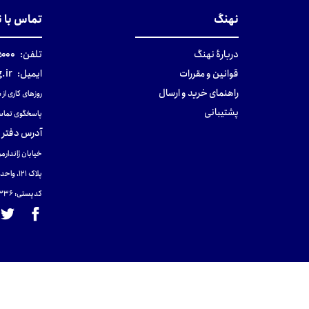
نهنگ
تماس با 
دربارهٔ نهنگ
تلفن:
۰-۰۲۱
قوانین و مقررات
ایمیل:
.ir
راهنمای خرید و ارسال
روزهای کاری از ساعت ۹ صب
پشتیبانی
پاسخگوی تماس
آدرس دفتر 
خیابان ژاندارمر
پلاک 121، واحد ۴.
کدپستی: 131465433۶