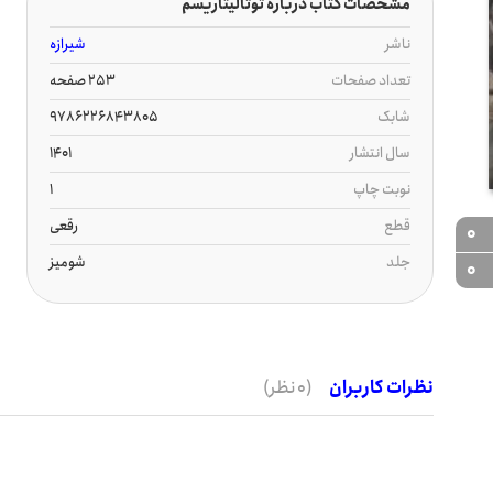
مشخصات کتاب درباره توتالیتاریسم
ناشر
شیرازه
تعداد صفحات
253 صفحه
شابک
9786226843805
سال انتشار
1401
نوبت چاپ
1
قطع
رقعی
0
جلد
شومیز
0
نظرات کاربران
(0 نظر)