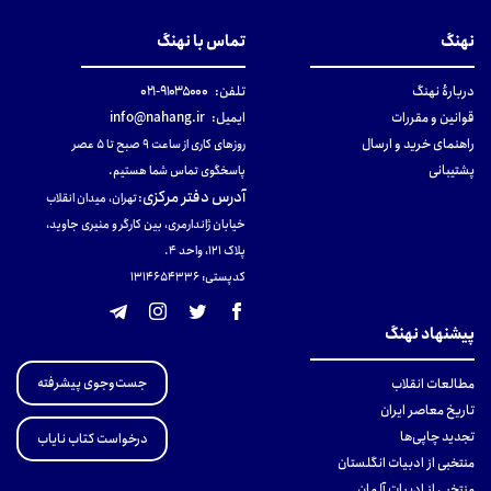
نهنگ
تماس با نهنگ
دربارهٔ نهنگ
تلفن:
۹۱۰۳۵۰۰۰-۰۲۱
قوانین و مقررات
ایمیل:
info@nahang.ir
راهنمای خرید و ارسال
روزهای کاری از ساعت ۹ صبح تا ۵ عصر
پشتیبانی
پاسخگوی تماس شما هستیم.
آدرس دفتر مرکزی
:
تهران، میدان انقلاب
خیابان ژاندارمری، بین کارگر و منیری جاوید،
پلاک 121، واحد ۴.
کدپستی: 131465433۶
پیشنهاد نهنگ
جست‌وجوی پیشرفته
مطالعات انقلاب
تاریخ معاصر ایران
تجدید چاپی‌ها
درخواست کتاب نایاب
منتخبی از ادبیات انگلستان
منتخبی از ادبیات آلمان