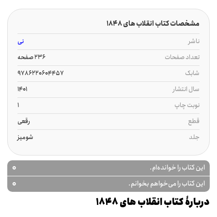
مشخصات کتاب انقلاب های 1848
ناشر
نی
تعداد صفحات
236 صفحه
شابک
9786220604457
سال انتشار
1401
نوبت چاپ
1
قطع
رقعی
جلد
شومیز
0
این کتاب را خوانده‌ام.
0
این کتاب را می‌خواهم بخوانم.
دربارۀ کتاب انقلاب های 1848