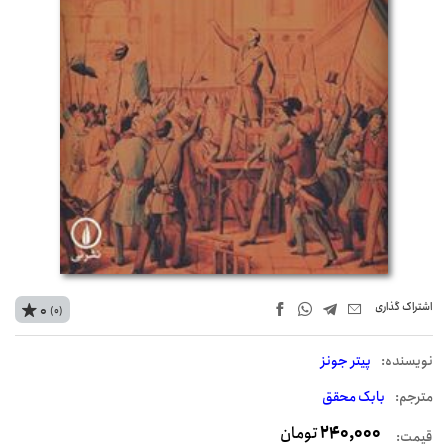
اشتراک‌ گذاری
0
(0)
نويسنده:
پیتر جونز
مترجم:
بابک محقق
240,000
تومان
قیمت: