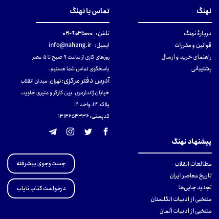
نهنگ
تماس با نهنگ
دربارهٔ نهنگ
تلفن:
۹۱۰۳۵۰۰۰-۰۲۱
قوانین و مقررات
ایمیل:
info@nahang.ir
راهنمای خرید و ارسال
روزهای کاری از ساعت ۹ صبح تا ۵ عصر
پشتیبانی
پاسخگوی تماس شما هستیم.
آدرس دفتر مرکزی
:
تهران، میدان انقلاب
خیابان ژاندارمری، بین کارگر و منیری جاوید،
پلاک 121، واحد ۴.
کدپستی: 131465433۶
پیشنهاد نهنگ
جست‌وجوی پیشرفته
مطالعات انقلاب
تاریخ معاصر ایران
تجدید چاپی‌ها
درخواست کتاب نایاب
منتخبی از ادبیات انگلستان
منتخبی از ادبیات آلمان