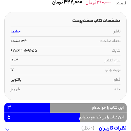
تومان
342,000
تومان
360,000
قیمت:
مشخصات کتاب سخت‌پوست
ناشر
چشمه
تعداد صفحات
134 صفحه
شابک
9786220109655
سال انتشار
1403
نوبت چاپ
17
قطع
پالتویی
جلد
شومیز
3
این کتاب را خوانده‌ام.
5
این کتاب را می‌خواهم بخوانم.
نظرات کاربران
(0 نظر)