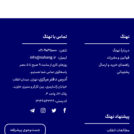
نهنگ
تماس با نهنگ
دربارهٔ نهنگ
تلفن:
۹۱۰۳۵۰۰۰-۰۲۱
قوانین و مقررات
ایمیل:
info@nahang.ir
راهنمای خرید و ارسال
روزهای کاری از ساعت ۹ صبح تا ۵ عصر
پشتیبانی
پاسخگوی تماس شما هستیم.
آدرس دفتر مرکزی
:
تهران، میدان انقلاب
خیابان ژاندارمری، بین کارگر و منیری جاوید،
پلاک 121، واحد ۴.
کدپستی: 131465433۶
پیشنهاد نهنگ
جست‌وجوی پیشرفته
مطالعات انقلاب