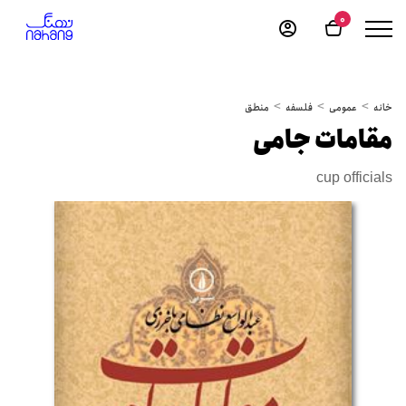
0
خانه
عمومی
فلسفه
منطق
مقامات جامی
cup officials