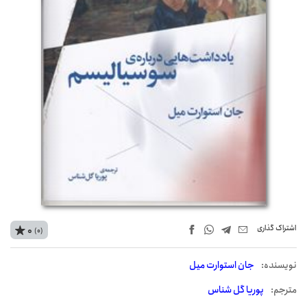
اشتراک‌ گذاری
0
(0)
نويسنده:
جان استوارت میل
مترجم:
پوریا گل شناس