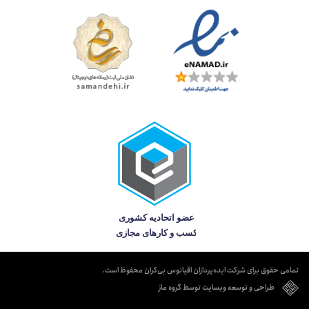
تمامی حقوق برای شرکت ایده‌پردازان اقیانوس بی‌کران محفوظ است.
طراحی و توسعه وبسایت توسط گروه ماز