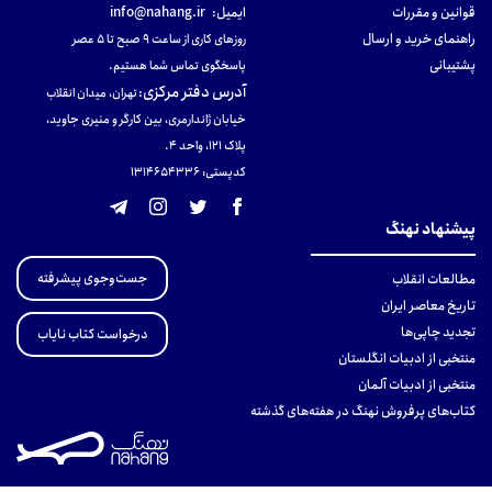
قوانین و مقررات
ایمیل:
info@nahang.ir
راهنمای خرید و ارسال
روزهای کاری از ساعت ۹ صبح تا ۵ عصر
پشتیبانی
پاسخگوی تماس شما هستیم.
آدرس دفتر مرکزی
:
تهران، میدان انقلاب
خیابان ژاندارمری، بین کارگر و منیری جاوید،
پلاک 121، واحد ۴.
کدپستی: 131465433۶
پیشنهاد نهنگ
جست‌وجوی پیشرفته
مطالعات انقلاب
تاریخ معاصر ایران
تجدید چاپی‌ها
درخواست کتاب نایاب
منتخبی از ادبیات انگلستان
منتخبی از ادبیات آلمان
کتاب‌های پرفروش نهنگ در هفته‌های گذشته