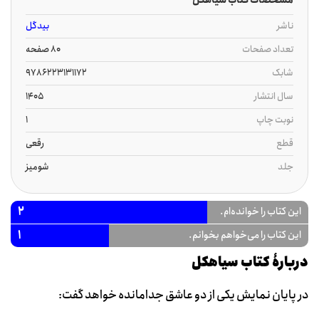
ناشر
بیدگل
تعداد صفحات
80 صفحه
شابک
9786223131172
سال انتشار
1405
نوبت چاپ
1
قطع
رقعی
جلد
شومیز
2
این کتاب را خوانده‌ام.
1
این کتاب را می‌خواهم بخوانم.
دربارۀ کتاب سیاهکل
در پایان نمایش یکی از دو عاشق جدامانده خواهد گفت: