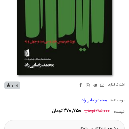
اشتراک‌ گذاری
0
(0)
نويسنده:
محمد رضایی راد
تومان
270,750
تومان
285,000
قیمت:
مشخصات کتاب سیاهکل