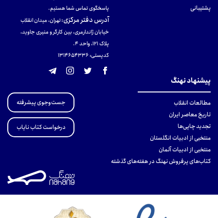
پشتیبانی
پاسخگوی تماس شما هستیم.
آدرس دفتر مرکزی
:
تهران، میدان انقلاب
خیابان ژاندارمری، بین کارگر و منیری جاوید،
پلاک 121، واحد ۴.
کدپستی: 131465433۶
پیشنهاد نهنگ
جست‌وجوی پیشرفته
مطالعات انقلاب
تاریخ معاصر ایران
تجدید چاپی‌ها
درخواست کتاب نایاب
منتخبی از ادبیات انگلستان
منتخبی از ادبیات آلمان
کتاب‌های پرفروش نهنگ در هفته‌های گذشته