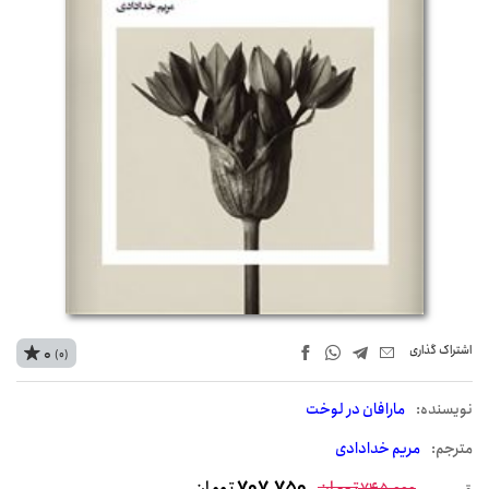
اشتراک‌ گذاری
0
(0)
نويسنده:
مارافان در لوخت
مترجم:
مریم خدادادی
تومان
707,750
تومان
745,000