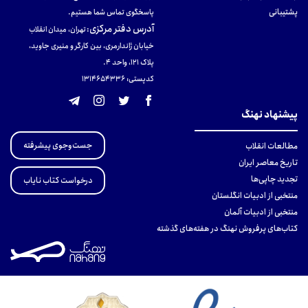
پشتیبانی
پاسخگوی تماس شما هستیم.
آدرس دفتر مرکزی
:
تهران، میدان انقلاب
خیابان ژاندارمری، بین کارگر و منیری جاوید،
پلاک 121، واحد ۴.
کدپستی: 131465433۶
پیشنهاد نهنگ
جست‌وجوی پیشرفته
مطالعات انقلاب
تاریخ معاصر ایران
تجدید چاپی‌ها
درخواست کتاب نایاب
منتخبی از ادبیات انگلستان
منتخبی از ادبیات آلمان
کتاب‌های پرفروش نهنگ در هفته‌های گذشته