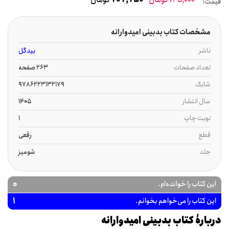
قیمت:
مشخصات کتاب بدبینی امیدوارانه
ناشر
بیدگل
تعداد صفحات
263 صفحه
شابک
9786223132179
سال انتشار
1405
نوبت چاپ
1
قطع
رقعی
جلد
شومیز
0
این کتاب را خوانده‌ام.
1
این کتاب را می‌خواهم بخوانم.
دربارۀ کتاب بدبینی امیدوارانه