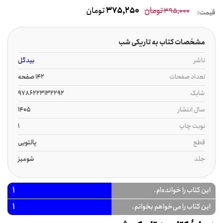
تومان
375,250
تومان
395,000
قیمت:
مشخصات کتاب به تاریکی شب
ناشر
بیدگل
تعداد صفحات
142 صفحه
شابک
9786223132292
سال انتشار
1405
نوبت چاپ
1
قطع
پالتویی
جلد
شومیز
1
این کتاب را خوانده‌ام.
1
این کتاب را می‌خواهم بخوانم.