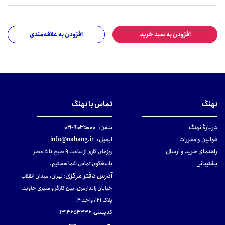
افزودن به سبد خرید
افزودن به علاقه‌مندی
نهنگ
تماس با نهنگ
دربارهٔ نهنگ
تلفن:
۹۱۰۳۵۰۰۰-۰۲۱
قوانین و مقررات
ایمیل:
info@nahang.ir
راهنمای خرید و ارسال
روزهای کاری از ساعت ۹ صبح تا ۵ عصر
پشتیبانی
پاسخگوی تماس شما هستیم.
آدرس دفتر مرکزی
:
تهران، میدان انقلاب
خیابان ژاندارمری، بین کارگر و منیری جاوید،
پلاک 121، واحد ۴.
کدپستی: 131465433۶