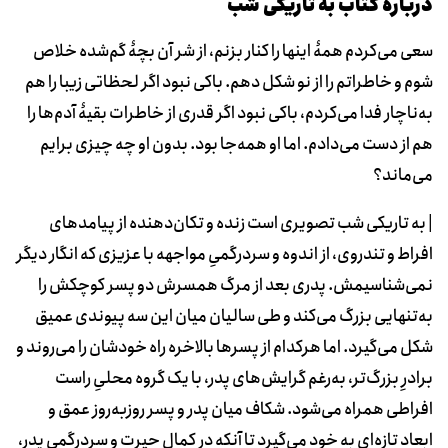
دربارۀ کتاب به تاریکی شب
سعی می‌کردم همۀ اینها را کنار بزنم، از شر آن بچۀ گم‌شده خلاص
شوم و خاطراتم را از نو شکل دهم. باکی نبود اگر لحظاتی زیبا را هم
به‌ناچار فدا می‌کردم، باکی نبود اگر قدری از خاطرات بقیۀ آدم‌ها را
هم از دست می‌دادم. اما او همه‌جا بود. بدون او چه‌ چیزی برایم
می‌ماند؟
| به تاریکی شب تصویری است زنده و تکان‌دهنده از پیامدهای
افراط‌ و تندروی، از اندوه و سردرگمیِ مواجهه با عزیزی که انگار دیگر
نمی‌شناسیمش. پدری بعد از مرگ همسرش دو پسر کوچکش را
به‌تنهایی بزرگ می‌کند و طی سالیان میان این سه پیوندی عمیق
شکل می‌گیرد. اما هرکدام از پسرها بالاخره راه خودشان را می‌روند و
برادرِ بزرگ‌تر، به‌رغم گرایش‌های پدر، با یک گروه محلیِ راست
افراطی همراه می‌شود. شکاف میان پدر و پسر روزبه‌روز عمق و
ابعاد تازه‌ای به خود می‌گیرد تا آنکه در کمال حیرت و سردرگمی پدر،