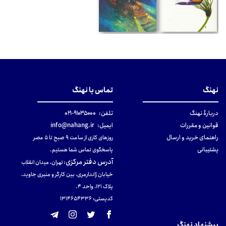
نهنگ
تماس با نهنگ
دربارهٔ نهنگ
تلفن:
۹۱۰۳۵۰۰۰-۰۲۱
قوانین و مقررات
ایمیل:
info@nahang.ir
راهنمای خرید و ارسال
روزهای کاری از ساعت ۹ صبح تا ۵ عصر
پشتیبانی
پاسخگوی تماس شما هستیم.
آدرس دفتر مرکزی
:
تهران، میدان انقلاب
خیابان ژاندارمری، بین کارگر و منیری جاوید،
پلاک 121، واحد ۴.
کدپستی: 131465433۶
پیشنهاد نهنگ