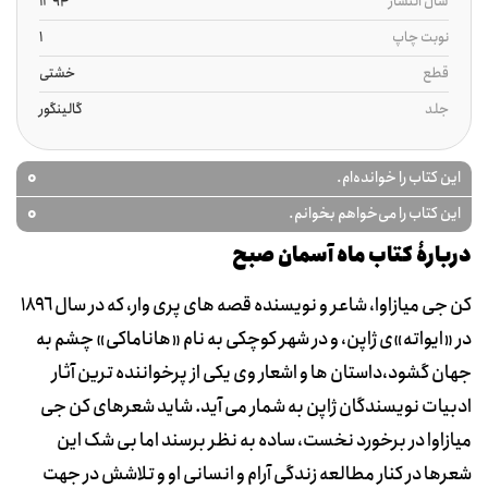
سال انتشار
1394
نوبت چاپ
1
قطع
خشتی
جلد
گالینگور
0
این کتاب را خوانده‌ام.
0
این کتاب را می‌خواهم بخوانم.
دربارۀ کتاب ماه آسمان صبح
کن جی میازاوا، شاعر و نویسنده قصه های پری وار، که در سال ١٨٩٦
در «ایواته»ی ژاپن، و در شهر کوچکی به نام «هاناماکی» چشم به
جهان گشود،داستان ها و اشعار وی یکی از پرخواننده ترین آثار
ادبیات نویسندگان ژاپن به شمار می آید. شاید شعرهای کن جی
میازاوا در برخورد نخست، ساده به نظر برسند اما بی شک این
شعرها در کنار مطالعه زندگی آرام و انسانی او و تلاشش در جهت