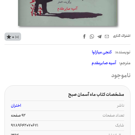
اشتراک‌ گذاری
0
(0)
نويسنده:
کنجی میازاوا
مترجم:
آسیه صابرمقدم
ناموجود
مشخصات کتاب ماه آسمان صبح
ناشر
اختران
تعداد صفحات
92 صفحه
شابک
9789642070671