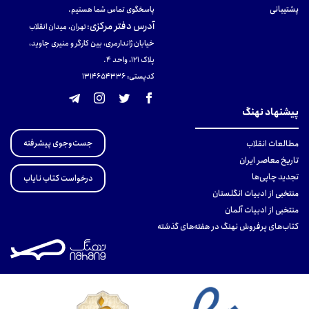
پشتیبانی
پاسخگوی تماس شما هستیم.
آدرس دفتر مرکزی
:
تهران، میدان انقلاب
خیابان ژاندارمری، بین کارگر و منیری جاوید،
پلاک 121، واحد ۴.
کدپستی: 131465433۶
پیشنهاد نهنگ
جست‌وجوی پیشرفته
مطالعات انقلاب
تاریخ معاصر ایران
تجدید چاپی‌ها
درخواست کتاب نایاب
منتخبی از ادبیات انگلستان
منتخبی از ادبیات آلمان
کتاب‌های پرفروش نهنگ در هفته‌های گذشته