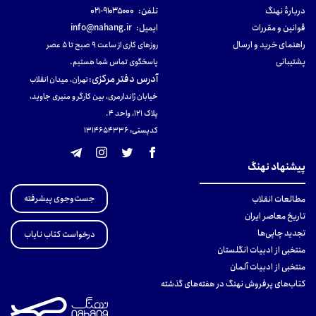
دربارهٔ نهنگ
تلفن:
۹۱۰۳۵۰۰۰-۰۲۱
قوانین و مقررات
ایمیل:
info@nahang.ir
راهنمای خرید و ارسال
روزهای کاری از ساعت ۹ صبح تا ۵ عصر
پشتیبانی
پاسخگوی تماس شما هستیم.
آدرس دفتر مرکزی
:
تهران، میدان انقلاب
خیابان ژاندارمری، بین کارگر و منیری جاوید،
پلاک 121، واحد ۴.
کدپستی: 131465433۶
پیشنهاد نهنگ
جست‌وجوی پیشرفته
مطالعات انقلاب
تاریخ معاصر ایران
تجدید چاپی‌ها
درخواست کتاب نایاب
منتخبی از ادبیات انگلستان
منتخبی از ادبیات آلمان
کتاب‌های پرفروش نهنگ در هفته‌های گذشته