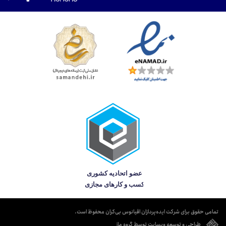
تمامی حقوق برای شرکت ایده‌پردازان اقیانوس بی‌کران محفوظ است.
طراحی و توسعه وبسایت توسط گروه ماز