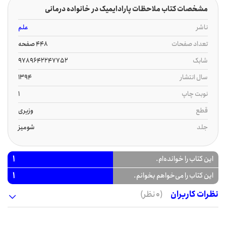
مشخصات کتاب ملاحظات پارادایمیک در خانواده درمانی
ناشر
علم
تعداد صفحات
448 صفحه
شابک
9789642247752
سال انتشار
1394
نوبت چاپ
1
قطع
وزیری
جلد
شومیز
1
این کتاب را خوانده‌ام.
1
این کتاب را می‌خواهم بخوانم.
نظرات کاربران
(0 نظر)