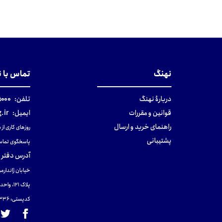
نهنگ
تماس با 
دربارهٔ نهنگ
تلفن:
۰-۰۲۱
قوانین و مقررات
ایمیل:
.ir
راهنمای خرید و ارسال
روزهای کاری از ساعت ۹ صب
پشتیبانی
پاسخگوی تماس
آدرس دفتر 
خیابان ژاندارمر
پلاک 121، واحد ۴.
کدپستی: 131465433۶