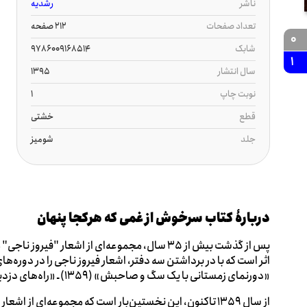
ناشر
رشدیه
تعداد صفحات
212 صفحه
0
شابک
9786009168514
1
سال انتشار
1395
نوبت چاپ
1
قطع
خشتی
جلد
شومیز
دربارۀ کتاب سرخوش از غمی که هرکجا پنهان
پس از گذشت بیش از 35 سال، مجموعه‌ای از اشعار 
«دورنمای زمستانی با یک سگ و صاحبش» (1359) ـ «راه‌های دزدیده» (1372)
از سال 1359 تاکنون، این نخستین‌بار است که مجموعه‌ای از اش