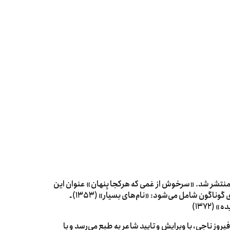
"فیروز ناجی" منتشر شد. «سرخوش از غمی که هرکجا پنهان» عنوان این
اثر است که با در برداشتن سه دفتر، اشعار فیروز ناجی را در دوره‌های گوناگون شامل می‌شود: «نام‌های بسیار» (1353) ـ
عار فیروز ناجی، با ویرایش و تایید شاعر به طبع می‌رسد و با