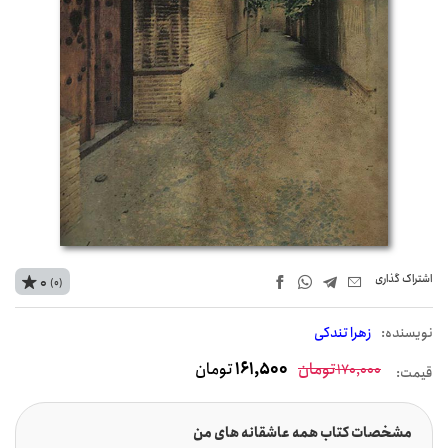
اشتراک‌ گذاری
0
(0)
نويسنده:
زهرا تندکی
تومان
161,500
تومان
170,000
قیمت:
مشخصات کتاب همه عاشقانه های من