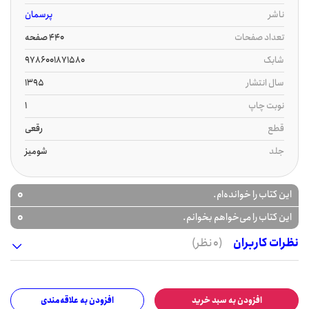
ناشر
پرسمان
تعداد صفحات
440 صفحه
شابک
9786001871580
سال انتشار
1395
نوبت چاپ
1
قطع
رقعی
جلد
شومیز
0
این کتاب را خوانده‌ام.
0
این کتاب را می‌خواهم بخوانم.
نظرات کاربران
(0 نظر)
افزودن به سبد خرید
افزودن به علاقه‌مندی