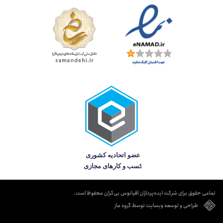
تمامی حقوق برای شرکت ایده‌پردازان اقیانوس بی‌کران محفوظ است.
طراحی و توسعه وبسایت توسط گروه ماز