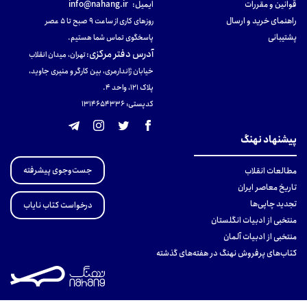
قوانین و مقررات
ایمیل:
info@nahang.ir
راهنمای خرید و ارسال
روزهای کاری از ساعت ۹ صبح تا ۵ عصر
پشتیبانی
پاسخگوی تماس شما هستیم.
آدرس دفتر مرکزی
:
تهران، میدان انقلاب
خیابان ژاندارمری، بین کارگر و منیری جاوید،
پلاک 121، واحد ۴.
کدپستی: 131465433۶
پیشنهاد نهنگ
جست‌وجوی پیشرفته
مطالعات انقلاب
تاریخ معاصر ایران
تجدید چاپی‌ها
درخواست کتاب نایاب
منتخبی از ادبیات انگلستان
منتخبی از ادبیات آلمان
کتاب‌های پرفروش نهنگ در هفته‌های گذشته