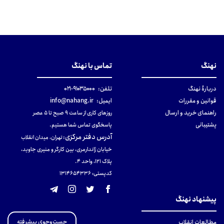
نهنگ
تماس با نهنگ
دربارهٔ نهنگ
تلفن:
۹۱۰۳۵۰۰۰-۰۲۱
قوانین و مقررات
ایمیل:
info@nahang.ir
راهنمای خرید و ارسال
روزهای کاری از ساعت ۹ صبح تا ۵ عصر
پشتیبانی
پاسخگوی تماس شما هستیم.
آدرس دفتر مرکزی
:
تهران، میدان انقلاب
خیابان ژاندارمری، بین کارگر و منیری جاوید،
پلاک 121، واحد ۴.
کدپستی: 131465433۶
پیشنهاد نهنگ
جست‌وجوی پیشرفته
مطالعات انقلاب